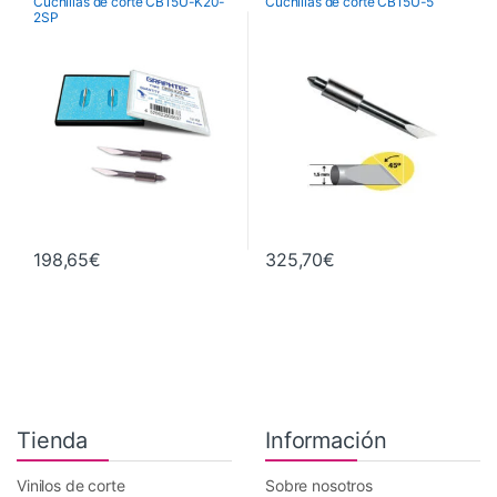
Cuchillas de corte CB15U-K20-
Cuchillas de corte CB15U-5
Graphtec
Graphtec
2SP
198,65
€
325,70
€
Tienda
Información
Vinilos de corte
Sobre nosotros