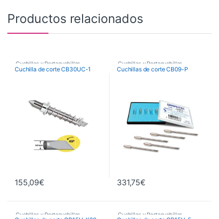
Productos relacionados
Cuchillas y Portacuchillas
Cuchillas y Portacuchillas
Cuchilla de corte CB30UC-1
Cuchillas de corte CB09-P
Graphtec
Graphtec
155,09
€
331,75
€
Cuchillas y Portacuchillas
Cuchillas y Portacuchillas