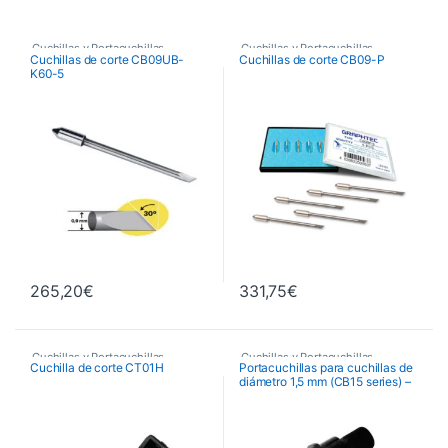
Cuchillas y Portacuchillas
Cuchillas y Portacuchillas
Cuchillas de corte CB09UB-
Cuchillas de corte CB09-P
Graphtec
Graphtec
K60-5
265,20
€
331,75
€
Cuchillas y Portacuchillas
Cuchillas y Portacuchillas
Cuchilla de corte CT01H
Portacuchillas para cuchillas de
Graphtec
Graphtec
diámetro 1,5 mm (CB15 series) –
Rojo con muelle