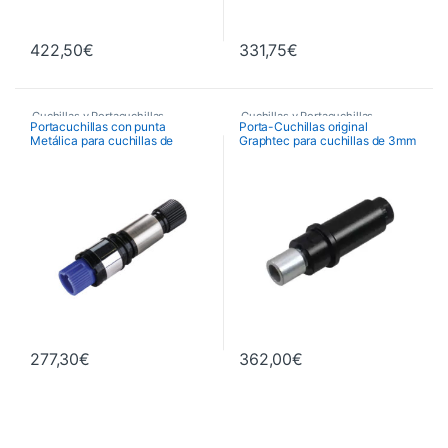
422,50
€
331,75
€
Cuchillas y Portacuchillas
Cuchillas y Portacuchillas
Portacuchillas con punta
Porta-Cuchillas original
Graphtec
Graphtec
Metálica para cuchillas de
Graphtec para cuchillas de 3mm
diametro 0,9 mm
diametroCB30UC-1 y PM-CB-
001 (solo Serie FCX2000)
277,30
€
362,00
€