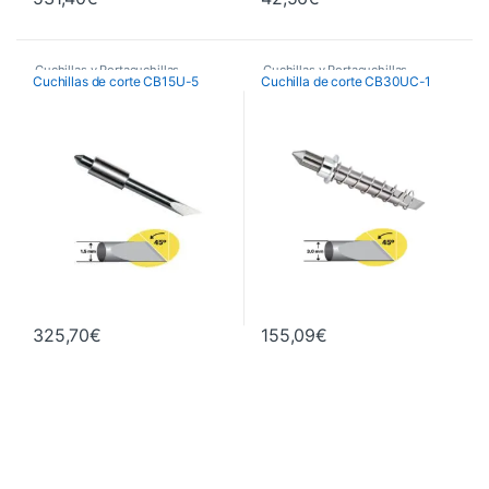
Cuchillas y Portacuchillas
Cuchillas y Portacuchillas
Cuchillas de corte CB15U-5
Cuchilla de corte CB30UC-1
Graphtec
Graphtec
325,70
€
155,09
€