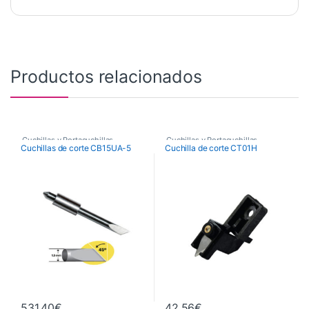
Productos relacionados
Cuchillas y Portacuchillas
Cuchillas y Portacuchillas
Cuchillas de corte CB15UA-5
Cuchilla de corte CT01H
Graphtec
Graphtec
531,40
€
42,56
€