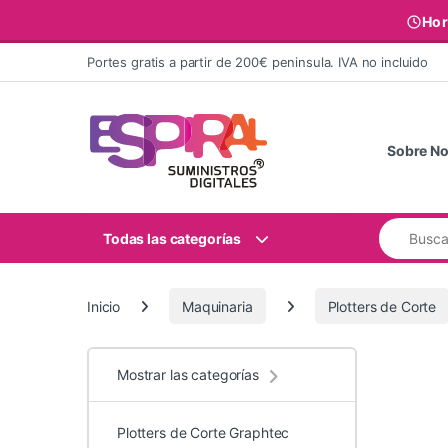
Hor
Ir al contenido
Portes gratis a partir de 200€ peninsula. IVA no incluido
Sobre No
Buscar:
Todas las categorías
Inicio
Maquinaria
Plotters de Corte
Mostrar las categorías
Plotters de Corte Graphtec