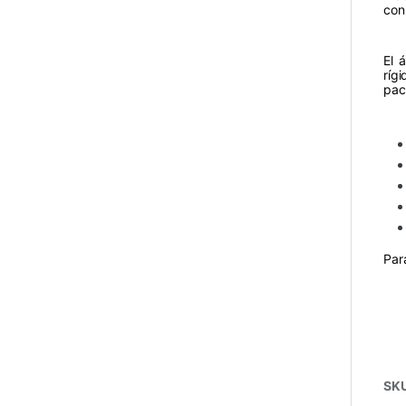
con
El 
ríg
pac
Par
SK