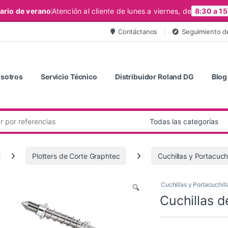
ario de verano
Atención al cliente de lunes a viernes, de
8:30 a 15
Contáctanos
Seguimiento d
sotros
Servicio Técnico
Distribuidor Roland DG
Blog
Plotters de Corte Graphtec
Cuchillas y Portacuch
Cuchillas y Portacuchil
🔍
Cuchillas 