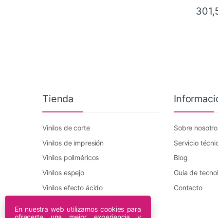
301,
Tienda
Informaci
Vinilos de corte
Sobre nosotro
Vinilos de impresión
Servicio técni
Vinilos poliméricos
Blog
Vinilos espejo
Guía de tecno
Vinilos efecto ácido
Contacto
Vinilo transfer textil
En nuestra web utilizamos cookies para
ofrecerte una mejor experiencia y
Plotters DTF Innuro