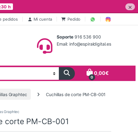
×
:30 h
e pedidos
Mi cuenta
Pedido
Soporte
916 536 900
Email: info@espiraldigital.es
0,00
€
0
illas Graphtec
Cuchillas de corte PM-CB-001
las Graphtec
de corte PM-CB-001