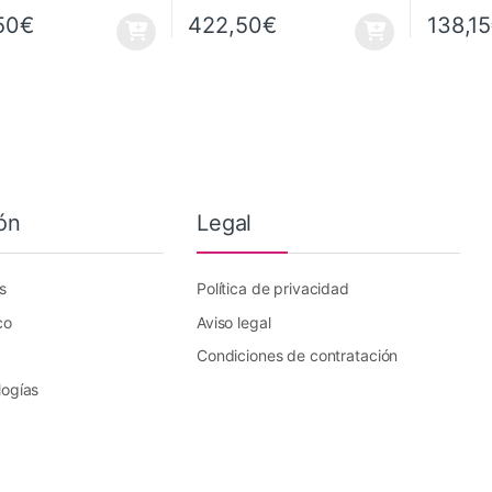
50
€
422,50
€
138,15
ón
Legal
s
Política de privacidad
co
Aviso legal
Condiciones de contratación
logías