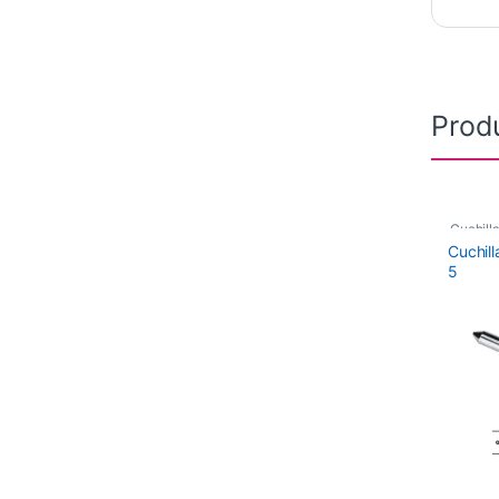
Prod
Cuchilla
Grapht
Cuchil
5