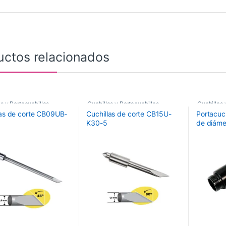
uctos relacionados
s y Portacuchillas
Cuchillas y Portacuchillas
Cuchillas 
ec
Graphtec
Graphtec
las de corte CB09UB-
Cuchillas de corte CB15U-
Portacuch
K30-5
de diáme
series) –