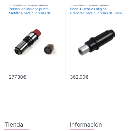
Cuchillas y Portacuchillas
Cuchillas y Portacuchillas
Portacuchillas con punta
Porta-Cuchillas original
Graphtec
Graphtec
Metálica para cuchillas de
Graphtec para cuchillas de 3mm
diametro 1,5 mm. (METALICO-
diametroCB30UC-1 y PM-CB-
Rojo con muelle)
001 (solo Serie FCX2000)
277,30
€
362,00
€
Tienda
Información