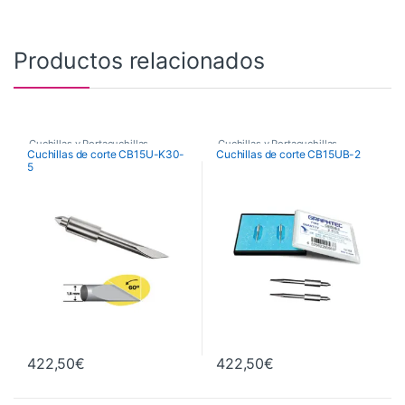
Productos relacionados
Cuchillas y Portacuchillas
Cuchillas y Portacuchillas
Cuchillas de corte CB15U-K30-
Cuchillas de corte CB15UB-2
Graphtec
Graphtec
5
422,50
€
422,50
€