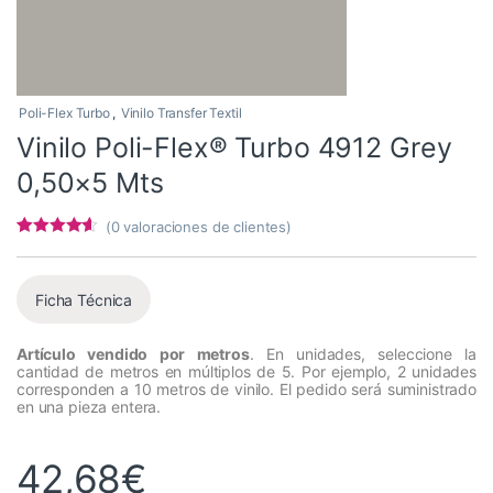
Poli-Flex Turbo
,
Vinilo Transfer Textil
Vinilo Poli-Flex® Turbo 4912 Grey
0,50×5 Mts
(
0
valoraciones de clientes)
Valorado
5
con
4.4
de
5 en base
a
Ficha Técnica
valoracione
s de
clientes
Artículo vendido por metros
. En unidades, seleccione la
cantidad de metros en múltiplos de 5. Por ejemplo, 2 unidades
corresponden a 10 metros de vinilo. El pedido será suministrado
en una pieza entera.
42,68
€