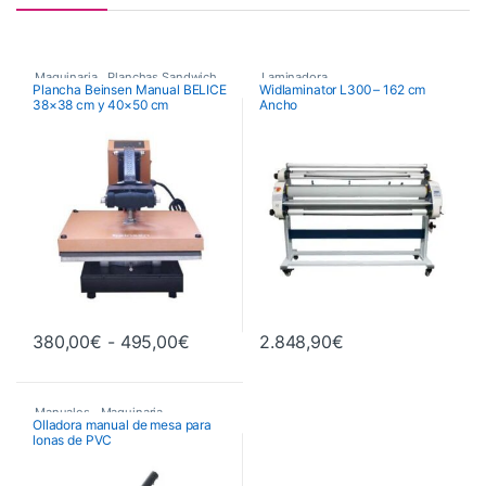
Maquinaria
,
Planchas Sandwich
,
Laminadora
Plancha Beinsen Manual BELICE
Widlaminator L300 – 162 cm
38×38 cm y 40×50 cm
Ancho
Planchas Térmicas
Rango de precios: desde 380,00€ h
380,00
€
-
495,00
€
2.848,90
€
Este producto tiene múltiples variantes. Las opciones se pueden 
Manuales
,
Maquinaria
,
Olladora manual de mesa para
lonas de PVC
Maquinaria de Acabados
,
Olladoras