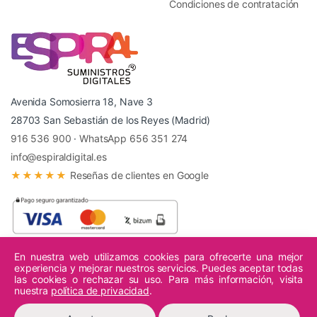
Condiciones de contratación
Avenida Somosierra 18, Nave 3
28703 San Sebastián de los Reyes (Madrid)
916 536 900
·
WhatsApp 656 351 274
info@espiraldigital.es
★★★★★
Reseñas de clientes en Google
En nuestra web utilizamos cookies para ofrecerte una mejor
experiencia y mejorar nuestros servicios. Puedes aceptar todas
© 2026 Espiral Digital - Todos los derechos reservados.
las cookies o rechazar su uso. Para más información, visita
nuestra
política de privacidad
.