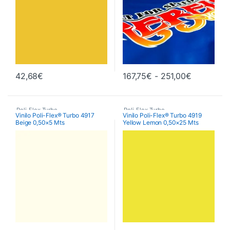
Rango de 
42,68
€
167,75
€
-
251,00
€
Este producto tiene múltiples va
Poli-Flex Turbo
,
Poli-Flex Turbo
,
Vinilo Poli-Flex® Turbo 4917
Vinilo Poli-Flex® Turbo 4919
Beige 0,50×5 Mts
Yellow Lemon 0,50×25 Mts
Vinilo Transfer Textil
Vinilo Transfer Textil