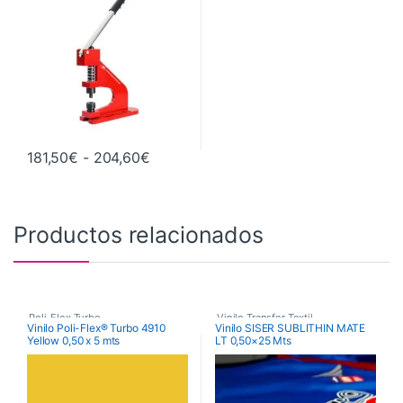
Rango de precios: desde 181,50€ has
181,50
€
-
204,60
€
Este producto tiene múltiples variantes. Las opciones se pueden 
Productos relacionados
Poli-Flex Turbo
,
Vinilo Transfer Textil
,
Vinilo Poli-Flex® Turbo 4910
Vinilo SISER SUBLITHIN MATE
Yellow 0,50 x 5 mts
LT 0,50×25 Mts
Vinilo Transfer Textil
Vinilo Transfer Textil Imprimible