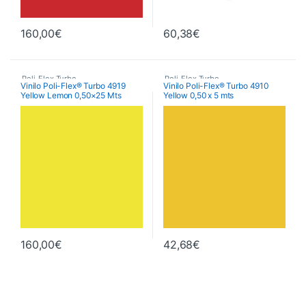
160,00
€
60,38
€
Poli-Flex Turbo
,
Poli-Flex Turbo
,
Vinilo Poli-Flex® Turbo 4919
Vinilo Poli-Flex® Turbo 4910
Yellow Lemon 0,50×25 Mts
Yellow 0,50 x 5 mts
Vinilo Transfer Textil
Vinilo Transfer Textil
160,00
€
42,68
€