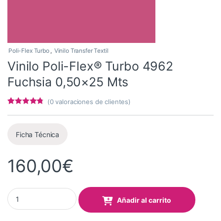
Poli-Flex Turbo
,
Vinilo Transfer Textil
Vinilo Poli-Flex® Turbo 4962
Fuchsia 0,50×25 Mts
(
0
valoraciones de clientes)
Valorado
5
con
4.6
de 5
en base a
valoracione
Ficha Técnica
s de
clientes
160,00
€
Vinilo Poli-Flex® Turbo 4962 Fuchsia 0,50x25 Mts quantity
Añadir al carrito