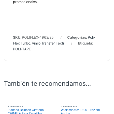
promocionales.
SKU:
POLIFLEX-4962/25
Categorías:
Poli-
Flex Turbo
,
Vinilo Transfer Textil
Etiqueta:
POLI-TAPE
También te recomendamos…
Maquinaria
,
Laminadora
Plancha Beinsen Giratoria
Widlaminator L300 – 162 cm
CHINELA Para Zapatillas
Ancho
Planchas para Zapatillas
,