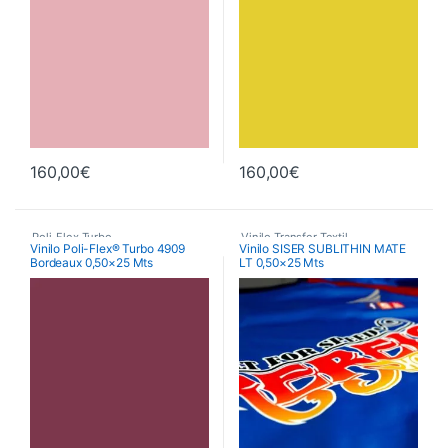
160,00
€
160,00
€
Poli-Flex Turbo
,
Vinilo Transfer Textil
,
Vinilo Poli-Flex® Turbo 4909
Vinilo SISER SUBLITHIN MATE
Bordeaux 0,50×25 Mts
LT 0,50×25 Mts
Vinilo Transfer Textil
Vinilo Transfer Textil Imprimible