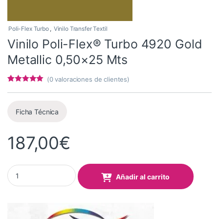
Poli-Flex Turbo
,
Vinilo Transfer Textil
Vinilo Poli-Flex® Turbo 4920 Gold
Metallic 0,50×25 Mts
(
0
valoraciones de clientes)
Valorado con
5
5
de 5 en
base a
valoracione
Ficha Técnica
s de
clientes
187,00
€
Vinilo Poli-Flex® Turbo 4920 Gold Metallic 0,50x25 Mts quantity
Añadir al carrito