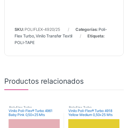
SKU:
POLIFLEX-4920/25
Categorías:
Poli-
Flex Turbo
,
Vinilo Transfer Textil
Etiqueta:
POLI-TAPE
Productos relacionados
Poli-Flex Turbo
,
Poli-Flex Turbo
,
Vinilo Poli-Flex® Turbo 4961
Vinilo Poli-Flex® Turbo 4918
Baby Pink 0,50×25 Mts
Yellow Medium 0,50×25 Mts
Vinilo Transfer Textil
Vinilo Transfer Textil