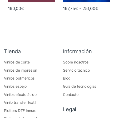
Rango de 
160,00
€
167,75
€
-
251,00
€
Este producto tiene múltiples va
Tienda
Información
Vinilos de corte
Sobre nosotros
Vinilos de impresión
Servicio técnico
Vinilos poliméricos
Blog
Vinilos espejo
Guía de tecnologías
Vinilos efecto ácido
Contacto
Vinilo transfer textil
Legal
Plotters DTF Innuro