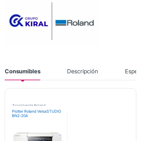
Consumibles
Descripción
Espec
Ecosolvente Roland
Plotter Roland VersaSTUDIO
BN2-20A