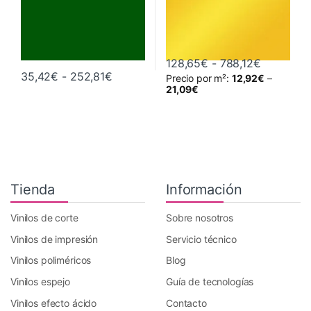
Rango de 
128,65
€
-
788,12
€
Rango de precios: desde 35,42€ hast
35,42
€
-
252,81
€
Precio por m²:
12,92
€
–
Este producto tiene múltiples variantes. Las opciones se pueden 
Este producto tiene múltiples va
21,09
€
Tienda
Información
Vinilos de corte
Sobre nosotros
Vinilos de impresión
Servicio técnico
Vinilos poliméricos
Blog
Vinilos espejo
Guía de tecnologías
Vinilos efecto ácido
Contacto