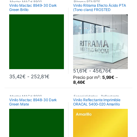
Mactac MACal 8900
,
Ritrama PTA/PTF
,
Vinilo Mactac 8949-30 Dark
Vinilo Ritrama Efecto Ácido PTA
Green Brillo
(Tono claro) FROSTED
Monoméricos
,
Vinilos De Corte
Vinilos De Corte
,
Vinilos Efecto Ácido
,
Vinilos para decoración de
cristales
Rango de p
51,61
€
-
456,76
€
Rango de precios: desde 35,42€ hast
35,42
€
-
252,81
€
Precio por m²:
5,99
€
–
Este producto tiene múltiples variantes. Las opciones se pueden 
Este producto tiene múltiples va
8,46
€
Mactac MACal 8900
,
Especialidades
,
Reflectante
,
Vinilo Mactac 8948-30 Dark
Vinilo Reflectante Imprimible
Green Mate
ORACAL 5400-020 Amarillo
Monoméricos
,
Vinilos De Corte
Vinilos De Corte