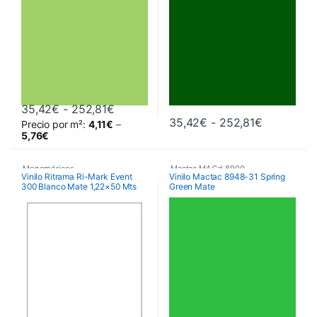
Rango de precios: desde 35,42€ hast
35,42
€
-
252,81
€
Rango de 
35,42
€
-
252,81
€
Precio por m²:
4,11
€
–
Este producto tiene múltiples variantes. Las opciones se pueden 
Este producto tiene múltiples va
5,76
€
Monoméricos
,
Mactac MACal 8900
,
Vinilo Ritrama Ri-Mark Event
Vinilo Mactac 8948-31 Spring
300 Blanco Mate 1,22×50 Mts
Green Mate
RITRAMA Ri-Mark M300 Event
Monoméricos
,
Vinilos De Corte
Matt
,
Vinilos De Corte