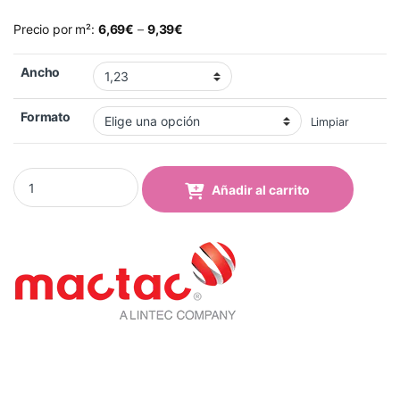
Precio por m²:
6,69
€
–
9,39
€
Ancho
Formato
Limpiar
Vinilo Mactac 9839-39 Antique Blue Brillo quantity
Añadir al carrito