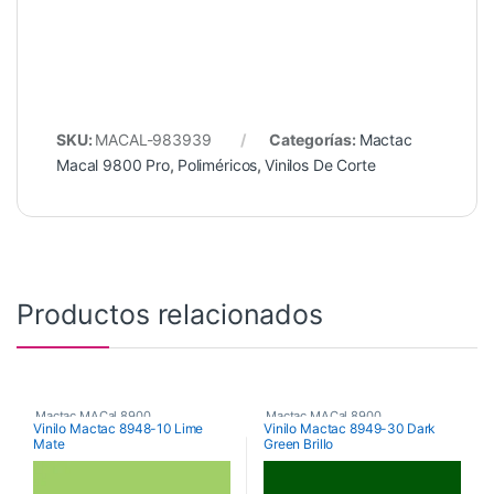
SKU:
MACAL-983939
Categorías:
Mactac
Macal 9800 Pro
,
Poliméricos
,
Vinilos De Corte
Productos relacionados
Mactac MACal 8900
,
Mactac MACal 8900
,
Vinilo Mactac 8948-10 Lime
Vinilo Mactac 8949-30 Dark
Mate
Green Brillo
Monoméricos
,
Vinilos De Corte
Monoméricos
,
Vinilos De Corte