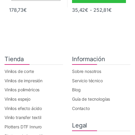
Rango de 
178,73
€
35,42
€
-
252,81
€
Este producto tiene múltiples va
Tienda
Información
Vinilos de corte
Sobre nosotros
Vinilos de impresión
Servicio técnico
Vinilos poliméricos
Blog
Vinilos espejo
Guía de tecnologías
Vinilos efecto ácido
Contacto
Vinilo transfer textil
Legal
Plotters DTF Innuro