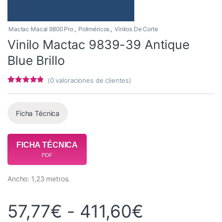
Mactac Macal 9800 Pro
,
Poliméricos
,
Vinilos De Corte
Vinilo Mactac 9839-39 Antique
Blue Brillo
(
0
valoraciones de clientes)
Valorado
3
con
4.67
de
5 en base a
valoracione
Ficha Técnica
s de
clientes
FICHA TÉCNICA
PDF
Ancho: 1,23 metros.
Rango de 
57,77
€
-
411,60
€