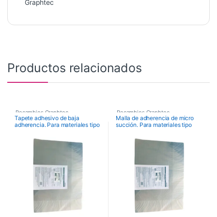
Graphtec
Productos relacionados
Recambios Graphtec
Recambios Graphtec
Tapete adhesivo de baja
Malla de adherencia de micro
adherencia. Para materiales tipo
succión. Para materiales tipo
film (435 x 610 mm, Esp 0,4 mm.)
papel (435 x 610 mm, Esp 0,8
(Pack 2 uds.)
mm.) (Pack 2 uds.)