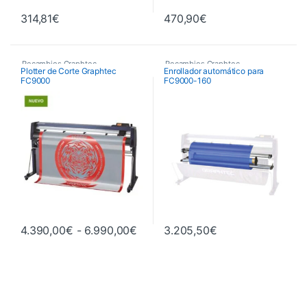
314,81
€
470,90
€
Recambios Graphtec
Recambios Graphtec
Plotter de Corte Graphtec
Enrollador automático para
FC9000
FC9000-160
Rango de precios: desde 4.390,0
4.390,00
€
-
6.990,00
€
3.205,50
€
Este producto tiene múltiples variantes. Las opciones se pueden 