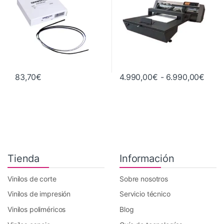
Rang
83,70
€
4.990,00
€
-
6.990,00
€
Este producto tiene múltiples va
Tienda
Información
Vinilos de corte
Sobre nosotros
Vinilos de impresión
Servicio técnico
Vinilos poliméricos
Blog