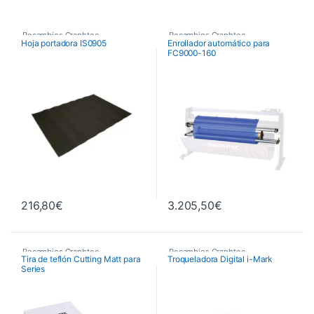
Recambios Graphtec
Recambios Graphtec
Hoja portadora IS0905
Enrollador automático para
FC9000-160
216,80
€
3.205,50
€
Recambios Graphtec
Recambios Graphtec
Tira de teflón Cutting Matt para
Troqueladora Digital i-Mark
Series
FC51/FC7000/FC8000/FC8600
(Medidas: 60cm/75cm)