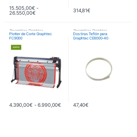
15.505,00
€
-
314,81
€
Rango de precios: desde 15.505,00€ hasta 
26.550,00
€
Este producto tiene múltiples variantes. Las opciones se pueden 
Recambios Graphtec
Recambios Graphtec
Plotter de Corte Graphtec
Dos tiras Teflón para
FC9000
Graphtec CE6000‑40
Rango de precios: desde 4.390,0
4.390,00
€
-
6.990,00
€
47,40
€
Este producto tiene múltiples variantes. Las opciones se pueden 