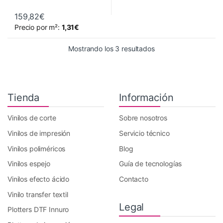
159,82
€
Este producto tiene múltiples variantes. Las opciones se pueden 
Precio por m²:
1,31
€
Ordenado por precio: 
Mostrando los 3 resultados
Tienda
Información
Vinilos de corte
Sobre nosotros
Vinilos de impresión
Servicio técnico
Vinilos poliméricos
Blog
Vinilos espejo
Guía de tecnologías
Vinilos efecto ácido
Contacto
Vinilo transfer textil
Legal
Plotters DTF Innuro