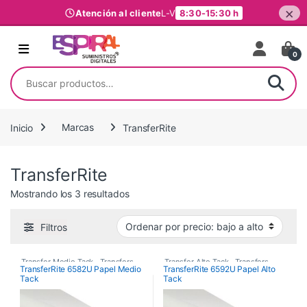
×
Atención al cliente
L-V
8:30-15:30 h
Ir al contenido
0
Buscar por:
Inicio
Marcas
TransferRite
TransferRite
Ordenado por precio: bajo a alto
Mostrando los 3 resultados
Filtros
Transfer Medio Tack
,
Transfers
,
Transfer Alto Tack
,
Transfers
TransferRite 6582U Papel Medio
TransferRite 6592U Papel Alto
Tack
Tack
Vinilos De Corte