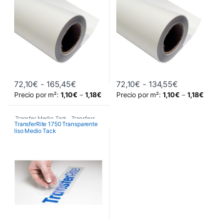
Rango de precios: desde 72,10€ hasta
Rango de p
72,10
€
-
165,45
€
72,10
€
-
134,55
€
Este producto tiene múltiples variantes. Las opciones se pueden 
Este producto tiene múltiples va
Precio por m²:
1,10
€
–
1,18
€
Precio por m²:
1,10
€
–
1,18
€
Transfer Medio Tack
,
Transfers
TransferRite 1750 Transparente
liso Medio Tack