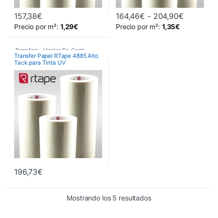
Rango de
157,38
€
164,46
€
-
204,90
€
Este producto tiene múltiples variantes. Las opciones se pueden 
Este producto tiene múltiples va
Precio por m²:
1,29
€
Precio por m²:
1,35
€
Transfers
,
Vinilos De Corte
Transfer Papel RTape 4885 Alto
Tack para Tinta UV
196,73
€
Ordenado por precio: 
Mostrando los 5 resultados