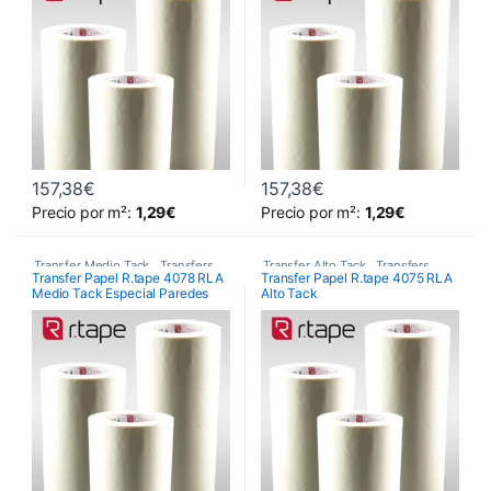
157,38
€
157,38
€
Este producto tiene múltiples variantes. Las opciones se pueden 
Este producto tiene múltiples va
Precio por m²:
1,29
€
Precio por m²:
1,29
€
Transfer Medio Tack
,
Transfers
,
Transfer Alto Tack
,
Transfers
,
Transfer Papel R.tape 4078 RLA
Transfer Papel R.tape 4075 RLA
Medio Tack Especial Paredes
Alto Tack
Vinilos De Corte
Vinilos De Corte