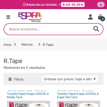
×
Atención al cliente
L-V
8:30-15:30 h
Ir al contenido
0
Buscar por:
Inicio
Marcas
R.Tape
R.Tape
Ordenado por precio: bajo a alto
Mostrando los 5 resultados
Filtros
Transfer Medio Tack
,
Transfers
,
Transfer Alto Tack
,
Transfers
,
Transfer Papel R.tape 4050 RLA
Transfer Papel R.tape 4076 RLA
Medio Tack
Super Alto Tack
Vinilos De Corte
Vinilos De Corte