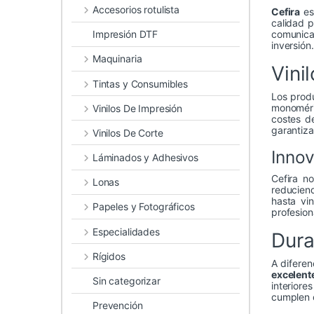
Accesorios rotulista
Cefira
es 
calidad p
Impresión DTF
comunicac
inversión.
Maquinaria
Vini
Tintas y Consumibles
Los prod
monoméric
Vinilos De Impresión
costes d
garantiza
Vinilos De Corte
Innov
Láminados y Adhesivos
Cefira n
Lonas
reducien
hasta vi
Papeles y Fotográficos
profesion
Especialidades
Dura
Rígidos
A diferen
excelente
Sin categorizar
interiore
cumplen c
Prevención