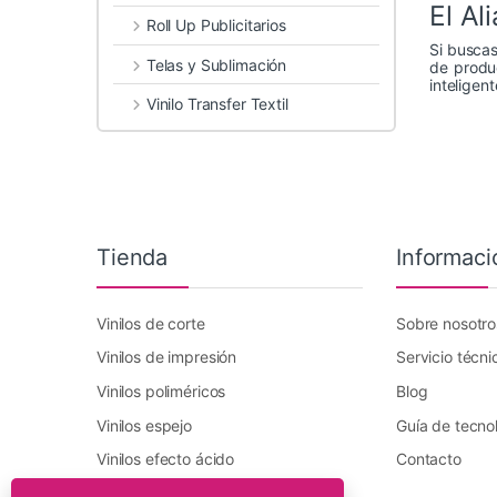
El Al
Roll Up Publicitarios
Si buscas
Telas y Sublimación
de produ
inteligen
Vinilo Transfer Textil
Tienda
Informaci
Vinilos de corte
Sobre nosotro
Vinilos de impresión
Servicio técni
Vinilos poliméricos
Blog
Vinilos espejo
Guía de tecno
Vinilos efecto ácido
Contacto
Vinilo transfer textil