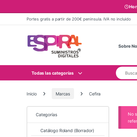
Hor
Ir al contenido
Portes gratis a partir de 200€ peninsula. IVA no incluido
Sobre No
Buscar:
Todas las categorías
Inicio
Marcas
Cefira
No s
Categorías
refe
Catálogo Roland (Borrador)