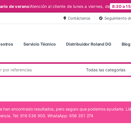
ario de verano
Atención al cliente de lunes a viernes, de
8:30 a 15
Contáctanos
Seguimiento d
sotros
Servicio Técnico
Distribuidor Roland DG
Blog
e han encontrado resultados, pero seguro que podemos ayudarte. L
rencia. Tel: 916 536 900. WhatsApp: 656 351 274