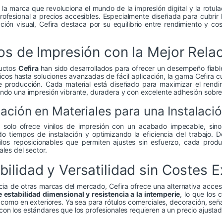
la marca que revoluciona el mundo de la impresión digital y la rotul
rofesional a precios accesibles. Especialmente diseñada para cubrir
ión visual, Cefira destaca por su equilibrio entre rendimiento y c
los de Impresión con la Mejor Rela
uctos
Cefira
han sido desarrollados para ofrecer un desempeño fiabl
os hasta soluciones avanzadas de fácil aplicación, la gama Cefira cu
e producción. Cada material está diseñado para maximizar el rendi
ndo una impresión vibrante, duradera y con excelente adhesión sobre 
ación en Materiales para una Instalación
o solo ofrece vinilos de impresión con un acabado impecable, sino 
do tiempos de instalación y optimizando la eficiencia del trabajo.
nilos reposicionables que permiten ajustes sin esfuerzo, cada prod
ales del sector.
bilidad y Versatilidad sin Costes 
cia de otras marcas del mercado, Cefira ofrece una alternativa accesi
 estabilidad dimensional y resistencia a la intemperie
, lo que los 
s como en exteriores. Ya sea para rótulos comerciales, decoración, señ
on los estándares que los profesionales requieren a un precio ajustad