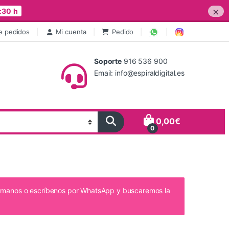
×
:30 h
e pedidos
Mi cuenta
Pedido
Soporte
916 536 900
Email: info@espiraldigital.es
0,00
€
0
lámanos o escríbenos por WhatsApp y buscaremos la