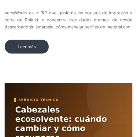
VersaWorks es el RIP que gobierna los equipos de impresión y
corte de Roland, y concentra tres dudas eternas: de dónde
descargarlo sin jugársela, cómo manejar perfiles de material con
Leer más