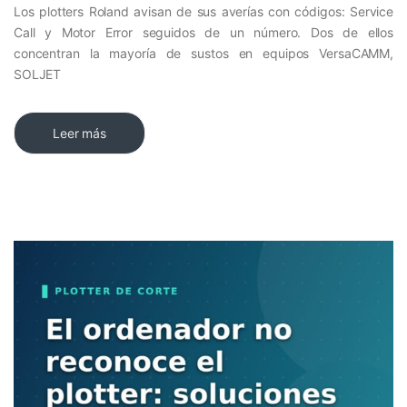
Los plotters Roland avisan de sus averías con códigos: Service
Call y Motor Error seguidos de un número. Dos de ellos
concentran la mayoría de sustos en equipos VersaCAMM,
SOLJET
Leer más