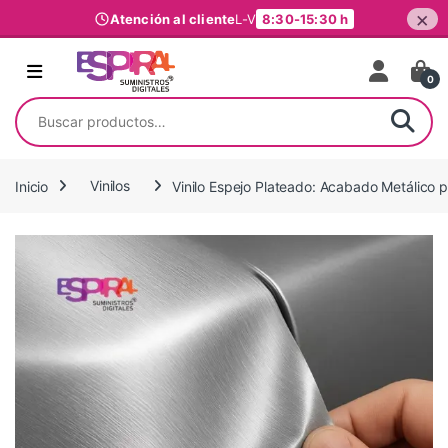
×
Atención al cliente
L-V
8:30-15:30 h
Ir al contenido
0
Buscar por:
Inicio
Vinilos
Vinilo Espejo Plateado: Acabado Metálico 