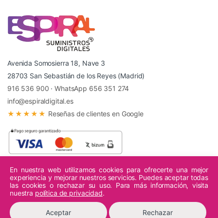
Avenida Somosierra 18, Nave 3
28703 San Sebastián de los Reyes (Madrid)
916 536 900
·
WhatsApp 656 351 274
info@espiraldigital.es
★★★★★
Reseñas de clientes en Google
En nuestra web utilizamos cookies para ofrecerte una mejor
experiencia y mejorar nuestros servicios. Puedes aceptar todas
© 2026 Espiral Digital - Todos los derechos reservados.
las cookies o rechazar su uso. Para más información, visita
nuestra
política de privacidad
.
Aceptar
Rechazar