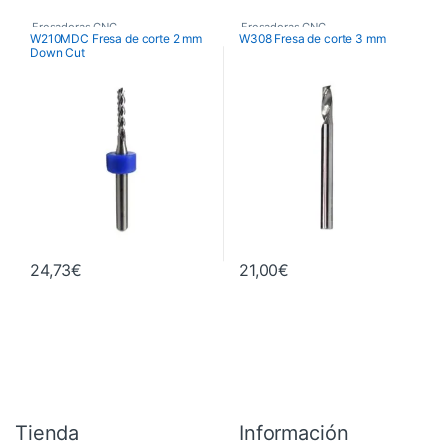
Fresadoras CNC
,
Fresadoras CNC
,
W210MDC Fresa de corte 2 mm
W308 Fresa de corte 3 mm
Down Cut
Fresas de Corte CNC
,
Fresas de Corte CNC
,
Maquinaria
Maquinaria
24,73
€
21,00
€
Tienda
Información