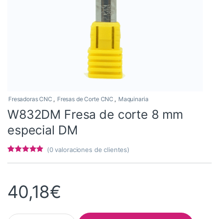
Fresadoras CNC
,
Fresas de Corte CNC
,
Maquinaria
W832DM Fresa de corte 8 mm
especial DM
(
0
valoraciones de clientes)
Valorado con
7
4.71
de 5 en
base a
valoracione
40,18
€
s de
clientes
W832DM Fresa de corte 8 mm especial DM quantity