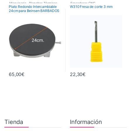
Maquinaria
,
Planchas Térmicas
,
Fresadoras CNC
,
Plato Redondo Intercambiable
W310 Fresa de corte 3 mm
24cm para Beinsen BARBADOS
Recambios Planchas
Fresas de Corte CNC
,
Maquinaria
65,00
€
22,30
€
Tienda
Información