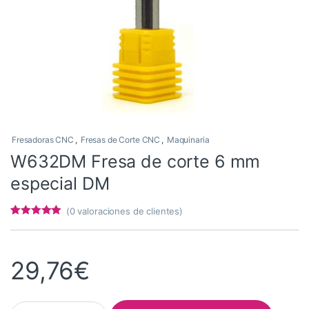
Fresadoras CNC
,
Fresas de Corte CNC
,
Maquinaria
W632DM Fresa de corte 6 mm
especial DM
(
0
valoraciones de clientes)
Valorado con
8
4.75
de 5 en
base a
valoracione
29,76
€
s de
clientes
W632DM Fresa de corte 6 mm especial DM quantity