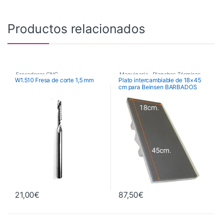
Productos relacionados
Fresadoras CNC
,
Maquinaria
,
Planchas Térmicas
,
W1.510 Fresa de corte 1,5 mm
Plato intercambiable de 18×45
cm para Beinsen BARBADOS
Fresas de Corte CNC
,
Recambios Planchas
Maquinaria
21,00
€
87,50
€