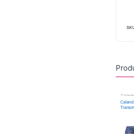
SK
Prod
Calandr
Caland
Calandr
Transm
Transma
,
Maquin