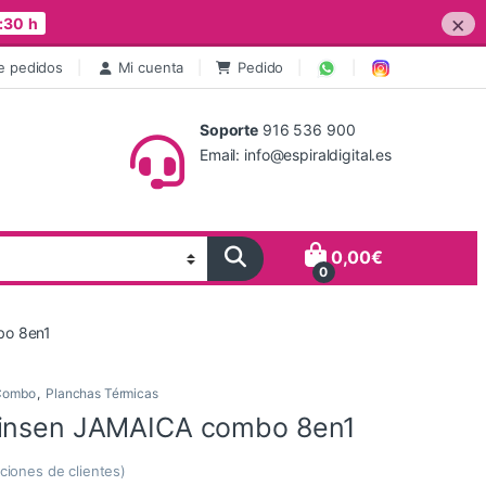
×
:30 h
e pedidos
Mi cuenta
Pedido
Soporte
916 536 900
Email: info@espiraldigital.es
0,00
€
0
bo 8en1
Combo
,
Planchas Térmicas
einsen JAMAICA combo 8en1
ciones de clientes)