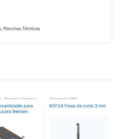
o
,
Planchas Térmicas
a
,
Planchas Térmicas
,
Fresadoras CNC
,
tercambiable para
W312A Fresa de corte 3 mm
s Planchas
Fresas de Corte CNC
,
s para Beinsen
Maquinaria
OS