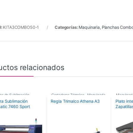
U:
KITA3COMBO50-1
Categorías:
Maquinaria
,
Planchas Comb
uctos relacionados
as de Sublimación
,
Cortadoras Trimalco
,
Maquinaria
Maquinari
ra Sublimación
Regla Trimalco Athena A3
Plato in
as de Sublimación
,
Maquinaria de Acabados
Recambio
atic 7460 Sport
Zapatilla
tic
BARBAD
aria