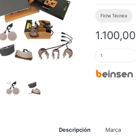
Valorado
5
con
4.4
de
5 en base
a
Ficha Técnica
valoracione
s de
clientes
1.100,00
Plancha Beinsen JA
Descripción
Marca