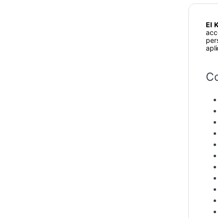
El 
acc
per
apl
Co