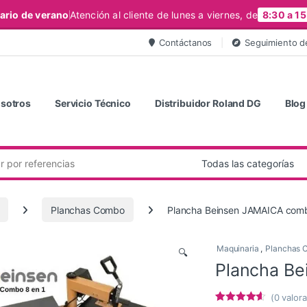
ario de verano
Atención al cliente de lunes a viernes, de
8:30 a 15
Contáctanos
Seguimiento d
sotros
Servicio Técnico
Distribuidor Roland DG
Blog
Planchas Combo
Plancha Beinsen JAMAICA com
Maquinaria
,
Planchas 
🔍
Plancha B
(
0
valora