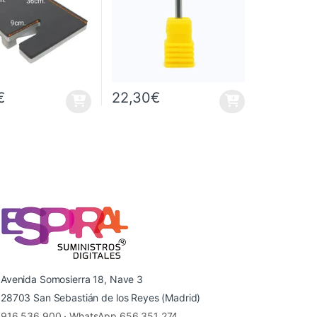
€
22,30
€
esde 1.064,00€ hasta 1.541,00€
as opciones se pueden elegir en la página de producto
Avenida Somosierra 18, Nave 3
28703 San Sebastián de los Reyes (Madrid)
916 536 900
·
WhatsApp 656 351 274