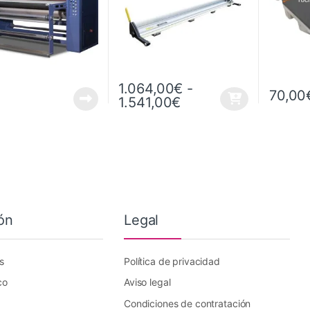
1.064,00
€
-
70,00
Rango de precios: d
1.541,00
€
Este producto tiene múltiples variantes. L
ón
Legal
s
Política de privacidad
co
Aviso legal
Condiciones de contratación