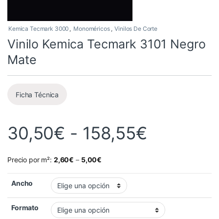
Kemica Tecmark 3000
,
Monoméricos
,
Vinilos De Corte
Vinilo Kemica Tecmark 3101 Negro
Mate
Ficha Técnica
Rango de
30,50
€
-
158,55
€
Precio por m²:
2,60
€
–
5,00
€
Ancho
Formato