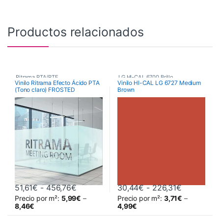
Productos relacionados
Ritrama PTA/PTF
,
LG HI-CAL 6700 Brillo
,
Vinilo Ritrama Efecto Ácido PTA
Vinilo HI-CAL LG 6727 Medium
(Tono claro) FROSTED
Brown
Vinilos De Corte
,
Poliméricos
,
Vinilos De Corte
Vinilos Efecto Ácido
,
Vinilos para decoración de
cristales
Rango de precios: desde 51,61€ hasta
Rango de 
51,61
€
-
456,76
€
30,44
€
-
226,31
€
Precio por m²:
5,99
€
–
Precio por m²:
3,71
€
–
Este producto tiene múltiples variantes. Las opciones se pueden 
Este producto tiene múltiples va
8,46
€
4,99
€