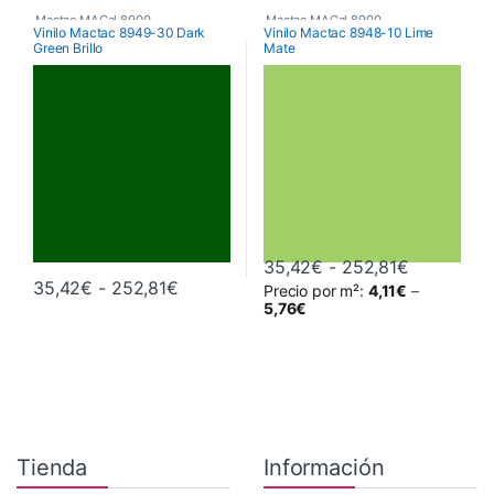
Mactac MACal 8900
,
Mactac MACal 8900
,
Vinilo Mactac 8949-30 Dark
Vinilo Mactac 8948-10 Lime
Green Brillo
Mate
Monoméricos
,
Vinilos De Corte
Monoméricos
,
Vinilos De Corte
Rango de 
35,42
€
-
252,81
€
Rango de precios: desde 35,42€ hast
35,42
€
-
252,81
€
Precio por m²:
4,11
€
–
Este producto tiene múltiples variantes. Las opciones se pueden 
Este producto tiene múltiples va
5,76
€
Tienda
Información