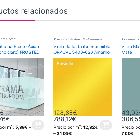
uctos relacionados
 PTA/PTF
,
Especialidades
,
Reflectante
,
Mactac M
Ritrama Efecto Ácido
Vinilo Reflectante Imprimible
Vinilo M
De Corte
,
Vinilos De Corte
Monoméri
ono claro) FROSTED
ORACAL 5400-020 Amarillo
Mate
Efecto Ácido
,
 para decoración de
s
€
-
128,65
€
-
43,03
Rango de precios: desde 51,61€ hasta 456,7
Rango de precios: de
76
€
788,12
€
306,5
 por m²:
5,99
€
–
Precio por m²:
12,92
€
Precio p
oducto tiene múltiples variantes. Las opciones se pueden elegir en la
Este producto tiene múltiples variantes. L
Este prod
–
21,09
€
7,00
€