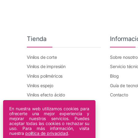
Tienda
Informaci
Vinilos de corte
Sobre nosotro
Vinilos de impresión
Servicio técni
Vinilos poliméricos
Blog
Vinilos espejo
Guía de tecno
Vinilos efecto ácido
Contacto
Vinilo transfer textil
En nuestra web utilizamos cookies para
ofrecerte una mejor experiencia y
Plotters DTF Innuro
mejorar nuestros servicios. Puedes
Plotters de impresión
aceptar todas las cookies o rechazar su
uso. Para más información, visita
nuestra
política de privacidad
.