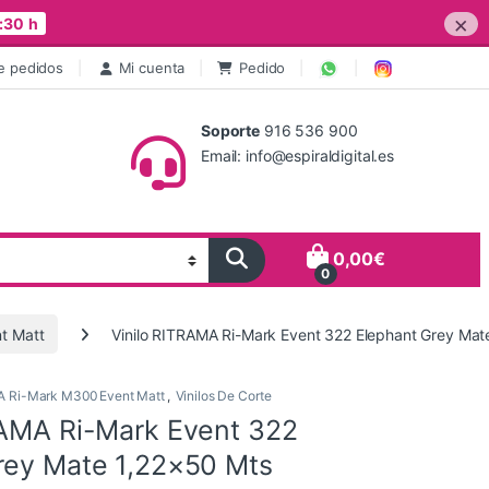
×
:30 h
e pedidos
Mi cuenta
Pedido
Soporte
916 536 900
Email: info@espiraldigital.es
0,00
€
0
t Matt
Vinilo RITRAMA Ri-Mark Event 322 Elephant Grey Mat
 Ri-Mark M300 Event Matt
,
Vinilos De Corte
RAMA Ri-Mark Event 322
rey Mate 1,22×50 Mts