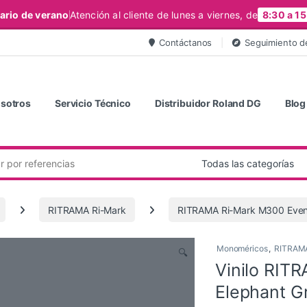
ario de verano
Atención al cliente de lunes a viernes, de
8:30 a 15
Contáctanos
Seguimiento d
sotros
Servicio Técnico
Distribuidor Roland DG
Blog
RITRAMA Ri-Mark
RITRAMA Ri-Mark M300 Even
Monoméricos
,
RITRAMA
🔍
Vinilo RIT
Elephant G