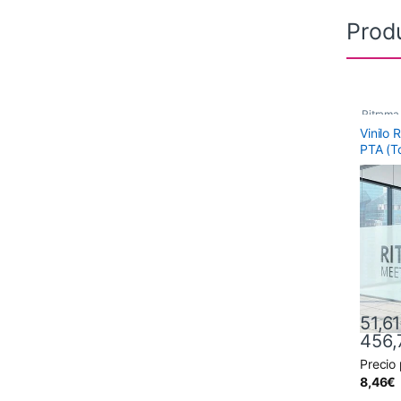
Prod
Ritrama
Vinilo 
Vinilos 
PTA (T
Vinilos 
Vinilos
cristale
51,61
456,
Precio
Este pr
8,46
€