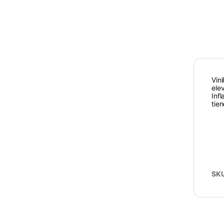
Vin
ele
Inf
tie
SK