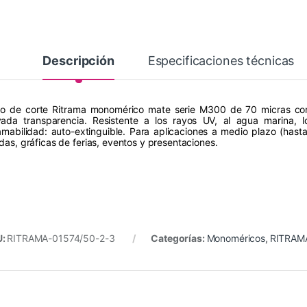
Descripción
Especificaciones técnicas
ilo de corte Ritrama monomérico mate serie M300 de 70 micras con 
vada transparencia. Resistente a los rayos UV, al agua marina, lo
lamabilidad: auto-extinguible. Para aplicaciones a medio plazo (hast
ndas, gráficas de ferias, eventos y presentaciones.
U:
RITRAMA-01574/50-2-3
Categorías:
Monoméricos
,
RITRAMA