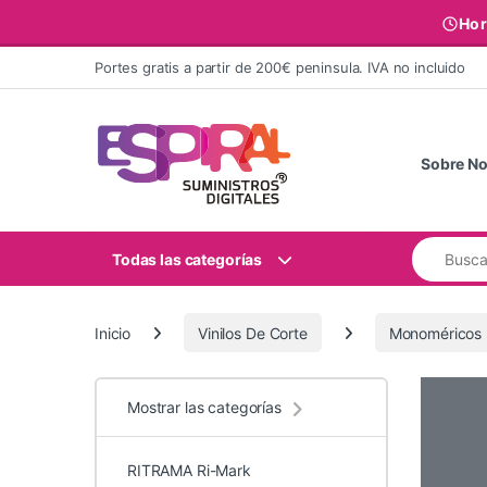
Hor
Ir al contenido
Portes gratis a partir de 200€ peninsula. IVA no incluido
Sobre No
Buscar:
Todas las categorías
Inicio
Vinilos De Corte
Monoméricos
Mostrar las categorías
RITRAMA Ri-Mark