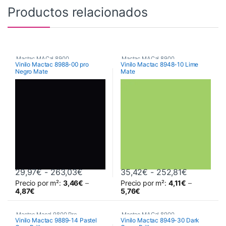
Productos relacionados
Mactac MACal 8900
,
Mactac MACal 8900
,
Vinilo Mactac 8988-00 pro
Vinilo Mactac 8948-10 Lime
Negro Mate
Mate
Monoméricos
,
Vinilos De Corte
Monoméricos
,
Vinilos De Corte
Rango de precios: desde 29,97€ hast
Rango de 
29,97
€
-
263,03
€
35,42
€
-
252,81
€
Precio por m²:
3,46
€
–
Precio por m²:
4,11
€
–
Este producto tiene múltiples variantes. Las opciones se pueden 
Este producto tiene múltiples va
4,87
€
5,76
€
Mactac Macal 9800 Pro
,
Mactac MACal 8900
,
Vinilo Mactac 9889-14 Pastel
Vinilo Mactac 8949-30 Dark