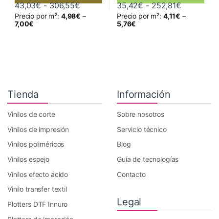
Rango de precios: desde 43,03€ hast
Rango de 
43,03
€
-
306,55
€
35,42
€
-
252,81
€
Precio por m²:
4,98
€
–
Precio por m²:
4,11
€
–
Este producto tiene múltiples variantes. Las opciones se pueden 
Este producto tiene múltiples va
7,00
€
5,76
€
Tienda
Información
Vinilos de corte
Sobre nosotros
Vinilos de impresión
Servicio técnico
Vinilos poliméricos
Blog
Vinilos espejo
Guía de tecnologías
Vinilos efecto ácido
Contacto
Vinilo transfer textil
Legal
Plotters DTF Innuro