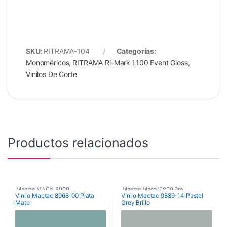
SKU:
RITRAMA-104
Categorías:
Monoméricos
,
RITRAMA Ri-Mark L100 Event Gloss
,
Vinilos De Corte
Productos relacionados
Mactac MACal 8900
,
Mactac Macal 9800 Pro
,
Vinilo Mactac 8968-00 Plata
Vinilo Mactac 9889-14 Pastel
Mate
Grey Brillo
Monoméricos
,
Vinilos De Corte
Poliméricos
,
Vinilos De Corte