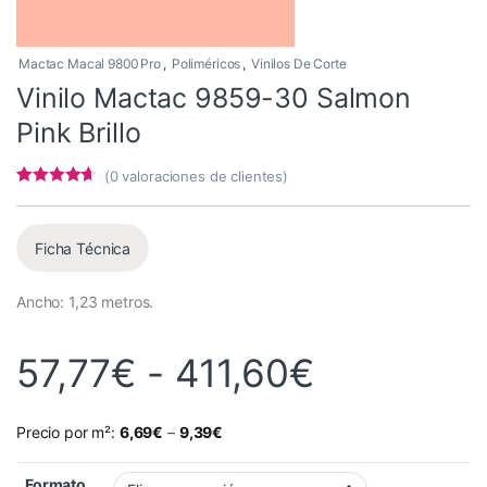
Mactac Macal 9800 Pro
,
Poliméricos
,
Vinilos De Corte
Vinilo Mactac 9859-30 Salmon
Pink Brillo
(
0
valoraciones de clientes)
Valorado
2
con
4.5
de 5
en base a
valoracione
Ficha Técnica
s de
clientes
Ancho: 1,23 metros.
Rango de 
57,77
€
-
411,60
€
Precio por m²:
6,69
€
–
9,39
€
Formato