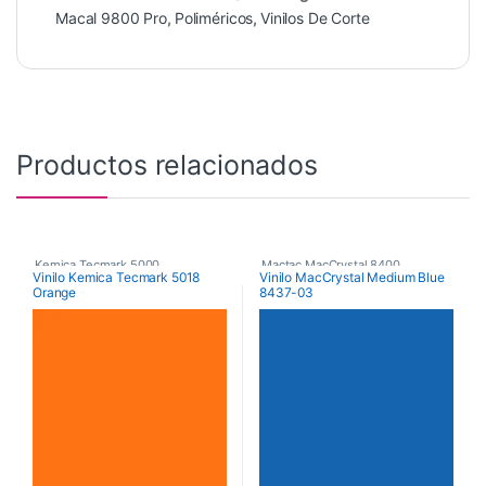
Macal 9800 Pro
,
Poliméricos
,
Vinilos De Corte
Productos relacionados
Kemica Tecmark 5000
,
Mactac MacCrystal 8400
,
Vinilo Kemica Tecmark 5018
Vinilo MacCrystal Medium Blue
Orange
8437-03
Poliméricos
,
Vinilos De Corte
Vinilos De Corte
,
Vinilos Transparentes de Color