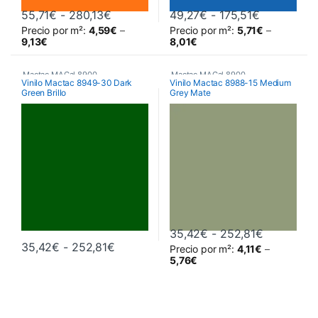
Rango de precios: desde 55,71€ hasta
Rango de p
55,71
€
-
280,13
€
49,27
€
-
175,51
€
Precio por m²:
4,59
€
–
Precio por m²:
5,71
€
–
Este producto tiene múltiples variantes. Las opciones se pueden 
Este producto tiene múltiples va
9,13
€
8,01
€
Mactac MACal 8900
,
Mactac MACal 8900
,
Vinilo Mactac 8949-30 Dark
Vinilo Mactac 8988-15 Medium
Green Brillo
Grey Mate
Monoméricos
,
Vinilos De Corte
Monoméricos
,
Vinilos De Corte
Rango de 
35,42
€
-
252,81
€
Rango de precios: desde 35,42€ hast
35,42
€
-
252,81
€
Precio por m²:
4,11
€
–
Este producto tiene múltiples variantes. Las opciones se pueden 
Este producto tiene múltiples va
5,76
€