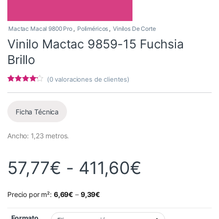
Mactac Macal 9800 Pro
,
Poliméricos
,
Vinilos De Corte
Vinilo Mactac 9859-15 Fuchsia
Brillo
(
0
valoraciones de clientes)
Valorado
2
con
4
de 5
en base a
valoracion
Ficha Técnica
es de
clientes
Ancho: 1,23 metros.
Rango de 
57,77
€
-
411,60
€
Precio por m²:
6,69
€
–
9,39
€
Formato