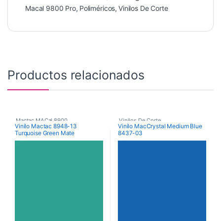
Macal 9800 Pro
,
Poliméricos
,
Vinilos De Corte
Productos relacionados
Mactac MACal 8900
,
Vinilos De Corte
,
Vinilo Mactac 8948-13
Vinilo MacCrystal Medium Blue
Turquoise Green Mate
8437-03
Monoméricos
,
Vinilos De Corte
Vinilos Transparentes de Color