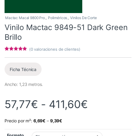
Mactac Macal 9800 Pro
,
Poliméricos
,
Vinilos De Corte
Vinilo Mactac 9849-51 Dark Green
Brillo
(
0
valoraciones de clientes)
Valorado con
1
5
de 5 en
base a
valoración de
Ficha Técnica
un cliente
Ancho: 1,23 metros.
Rango de 
57,77
€
-
411,60
€
Precio por m²:
6,69
€
–
9,39
€
Formato