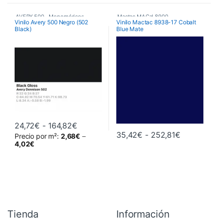
AVERY 500
,
Monoméricos
,
Mactac MACal 8900
,
Vinilo Avery 500 Negro (502
Vinilo Mactac 8938-17 Cobalt
Black)
Blue Mate
Vinilos De Corte
Monoméricos
,
Vinilos De Corte
Rango de precios: desde 24,72€ hasta
24,72
€
-
164,82
€
Rango de 
35,42
€
-
252,81
€
Precio por m²:
2,68
€
–
Este producto tiene múltiples variantes. Las opciones se pueden 
Este producto tiene múltiples va
4,02
€
Tienda
Información