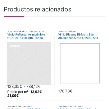
Productos relacionados
Especialidades
,
Reflectante
,
Monoméricos
,
Vinilo Reflectante Imprimible
Vinilo Ritrama Ri-Mark Event
ORACAL 5400-010 Blanco
300 Blanco Mate 1,22×50 Mts
Vinilos De Corte
RITRAMA Ri-Mark M300 Event
Matt
,
Vinilos De Corte
Rango de precios: desde 128,65€ has
128,65
€
-
788,12
€
178,73
€
Precio por m²:
12,92
€
–
Este producto tiene múltiples variantes. Las opciones se pueden 
21,09
€
Mactac MACal 8900
,
Mactac MACal 8900
,