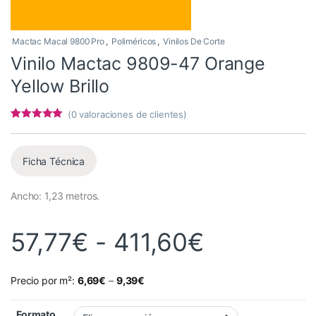
Mactac Macal 9800 Pro
,
Poliméricos
,
Vinilos De Corte
Vinilo Mactac 9809-47 Orange
Yellow Brillo
(
0
valoraciones de clientes)
Valorado con
3
5
de 5 en
base a
valoracione
Ficha Técnica
s de
clientes
Ancho: 1,23 metros.
Rango de 
57,77
€
-
411,60
€
Precio por m²:
6,69
€
–
9,39
€
Formato