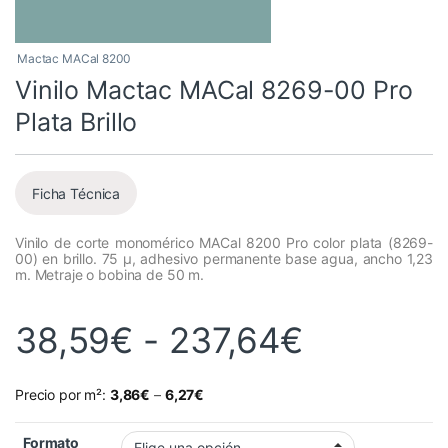
Mactac MACal 8200
Vinilo Mactac MACal 8269-00 Pro
Plata Brillo
Ficha Técnica
Vinilo de corte monomérico MACal 8200 Pro color plata (8269-
00) en brillo. 75 µ, adhesivo permanente base agua, ancho 1,23
m. Metraje o bobina de 50 m.
Rango de
38,59
€
-
237,64
€
Precio por m²:
3,86
€
–
6,27
€
Formato