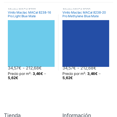
Mactac MACal 8200
Mactac MACal 8200
Vinilo Mactac MACal 8238-16
Vinilo Mactac MACal 8238-20
Pro Light Blue Mate
Pro Methylene Blue Mate
Rango de precios: desde 34,57€ hasta
Rango de 
34,57
€
-
212,68
€
34,57
€
-
212,68
€
Precio por m²:
3,46
€
–
Precio por m²:
3,46
€
–
Este producto tiene múltiples variantes. Las opciones se pueden 
Este producto tiene múltiples va
5,62
€
5,62
€
Tienda
Información