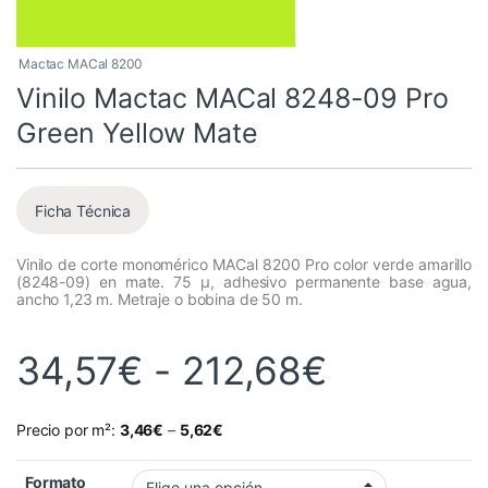
Mactac MACal 8200
Vinilo Mactac MACal 8248-09 Pro
Green Yellow Mate
Ficha Técnica
Vinilo de corte monomérico MACal 8200 Pro color verde amarillo
(8248-09) en mate. 75 µ, adhesivo permanente base agua,
ancho 1,23 m. Metraje o bobina de 50 m.
Rango de
34,57
€
-
212,68
€
Precio por m²:
3,46
€
–
5,62
€
Formato