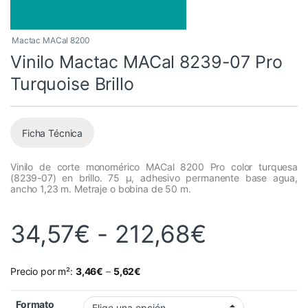
Mactac MACal 8200
Vinilo Mactac MACal 8239-07 Pro
Turquoise Brillo
Ficha Técnica
Vinilo de corte monomérico MACal 8200 Pro color turquesa
(8239-07) en brillo. 75 µ, adhesivo permanente base agua,
ancho 1,23 m. Metraje o bobina de 50 m.
Rango de
34,57
€
-
212,68
€
Precio por m²:
3,46
€
–
5,62
€
Formato