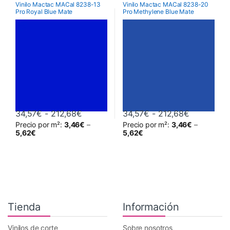
Vinilo Mactac MACal 8238-13
Vinilo Mactac MACal 8238-20
Pro Royal Blue Mate
Pro Methylene Blue Mate
Rango de precios: desde 34,57€ hasta
Rango de 
34,57
€
-
212,68
€
34,57
€
-
212,68
€
Precio por m²:
3,46
€
–
Precio por m²:
3,46
€
–
Este producto tiene múltiples variantes. Las opciones se pueden 
Este producto tiene múltiples va
5,62
€
5,62
€
Tienda
Información
Vinilos de corte
Sobre nosotros