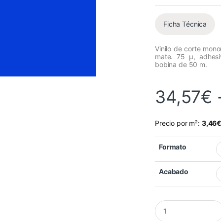
Ficha Técnica
Vinilo de corte mon
mate. 75 µ, adhes
bobina de 50 m.
34,57
€
Precio por m²:
3,46
Formato
Acabado
Vinilo Mactac MACal