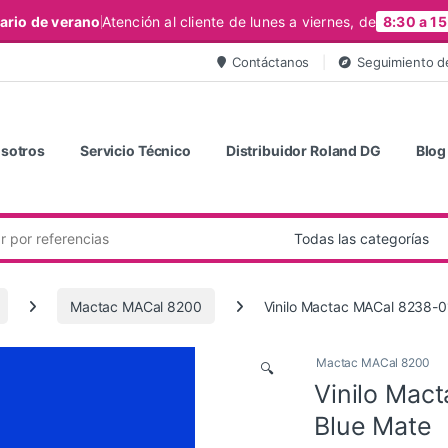
ario de verano
Atención al cliente de lunes a viernes, de
8:30 a 15
Contáctanos
Seguimiento d
sotros
Servicio Técnico
Distribuidor Roland DG
Blog
Mactac MACal 8200
Vinilo Mactac MACal 8238-01
Mactac MACal 8200
🔍
Vinilo Mac
Blue Mate