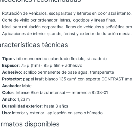
Rotulación de vehículos, escaparates y letreros en color azul intenso.
Corte de vinilo por ordenador: letras, logotipos y líneas finas.
Ideal para rotulación corporativa, flotas de vehículos y señalética pro
Aplicaciones de interior (stands, ferias) y exterior de duración media.
racterísticas técnicas
Tipo:
vinilo monomérico calandrado flexible, sin cadmio
Espesor:
75 µ (film) · 95 µ film + adhesivo
Adhesivo:
acrílico permanente de base agua, transparente
Protector:
papel kraft blanco 135 g/m² con soporte CONTRAST (mejo
Acabado:
Mate
Color:
Intense Blue (azul intenso) — referencia 8238-01
Ancho:
1,23 m
Durabilidad exterior:
hasta 3 años
Uso:
interior y exterior · aplicación en seco o húmedo
rmatos disponibles