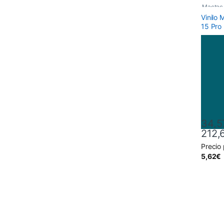
Mactac
Vinilo
15 Pro
34,5
212,
Precio
Este pr
5,62
€