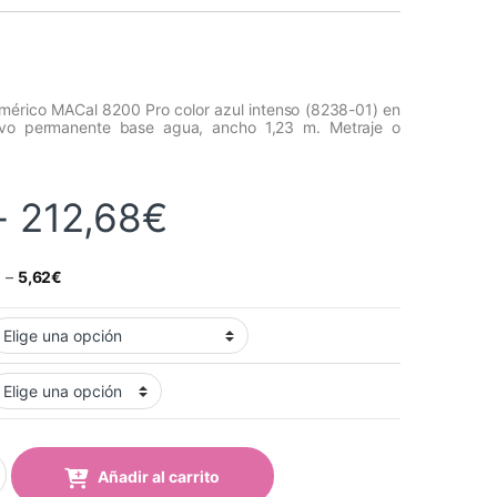
omérico MACal 8200 Pro color azul intenso (8238-01) en
ivo permanente base agua, ancho 1,23 m. Metraje o
Rango de precios
-
212,68
€
€
–
5,62
€
 8238-01 Pro Intense Blue Mate quantity
Añadir al carrito