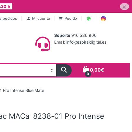
×
:30 h
e pedidos
Mi cuenta
Pedido
Soporte
916 536 900
Email: info@espiraldigital.es
0,00
€
0
 Pro Intense Blue Mate
tac MACal 8238-01 Pro Intense