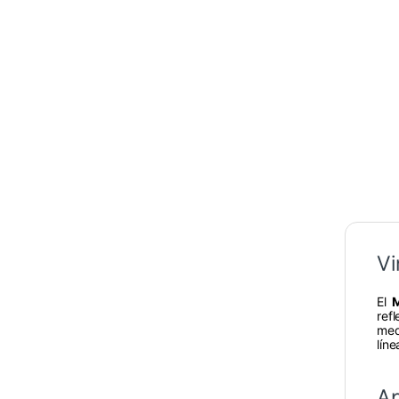
Vi
El
ref
med
lín
Ap