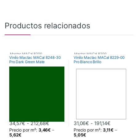
Productos relacionados
Mactac MACal 8200
Mactac MACal 8200
Vinilo Mactac MACal 8248-30
Vinilo Mactac MACal 8229-00
Pro Dark Green Mate
Pro Blanco Brillo
Rango de precios: desde 34,57€ hasta
Rango de pr
34,57
€
-
212,68
€
31,06
€
-
191,14
€
Precio por m²:
3,46
€
–
Precio por m²:
3,11
€
–
Este producto tiene múltiples variantes. Las opciones se pueden 
Este producto tiene múltiples va
5,62
€
5,05
€