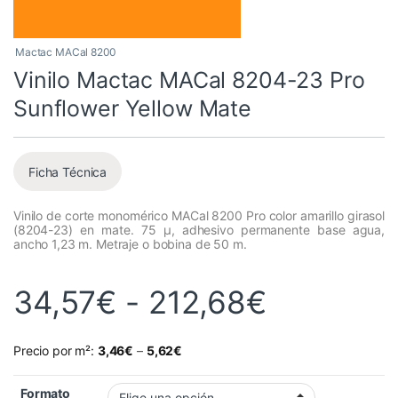
Mactac MACal 8200
Vinilo Mactac MACal 8204-23 Pro
Sunflower Yellow Mate
Ficha Técnica
Vinilo de corte monomérico MACal 8200 Pro color amarillo girasol
(8204-23) en mate. 75 µ, adhesivo permanente base agua,
ancho 1,23 m. Metraje o bobina de 50 m.
Rango de
34,57
€
-
212,68
€
Precio por m²:
3,46
€
–
5,62
€
Formato