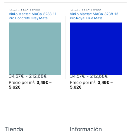
Mactac MACal 8200
Mactac MACal 8200
Vinilo Mactac MACal 8288-11
Vinilo Mactac MACal 8238-13
Pro Concrete Grey Mate
Pro Royal Blue Mate
Rango de precios: desde 34,57€ hasta
Rango de 
34,57
€
-
212,68
€
34,57
€
-
212,68
€
Precio por m²:
3,46
€
–
Precio por m²:
3,46
€
–
Este producto tiene múltiples variantes. Las opciones se pueden 
Este producto tiene múltiples va
5,62
€
5,62
€
Tienda
Información