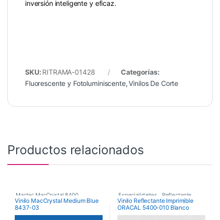
inversión inteligente y eficaz.
SKU:
RITRAMA-01428
Categorías:
Fluorescente y Fotoluminiscente
,
Vinilos De Corte
Productos relacionados
Mactac MacCrystal 8400
,
Especialidades
,
Reflectante
,
Vinilo MacCrystal Medium Blue
Vinilo Reflectante Imprimible
8437-03
ORACAL 5400-010 Blanco
Vinilos De Corte
,
Vinilos De Corte
Vinilos Transparentes de Color