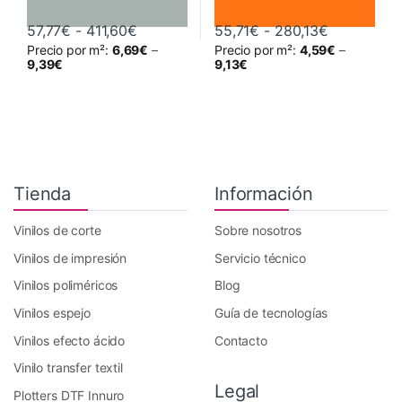
Rango de precios: desde 57,77€ hasta 
Rango de p
57,77
€
-
411,60
€
55,71
€
-
280,13
€
Precio por m²:
6,69
€
–
Precio por m²:
4,59
€
–
Este producto tiene múltiples variantes. Las opciones se pueden 
Este producto tiene múltiples va
9,39
€
9,13
€
Tienda
Información
Vinilos de corte
Sobre nosotros
Vinilos de impresión
Servicio técnico
Vinilos poliméricos
Blog
Vinilos espejo
Guía de tecnologías
Vinilos efecto ácido
Contacto
Vinilo transfer textil
Legal
Plotters DTF Innuro