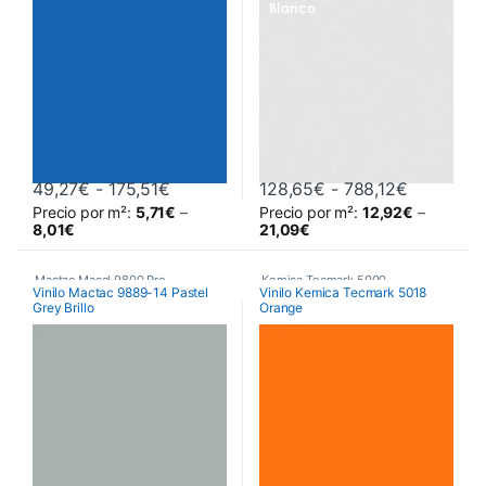
Rango de precios: desde 49,27€ hasta
Rango de 
49,27
€
-
175,51
€
128,65
€
-
788,12
€
Precio por m²:
5,71
€
–
Precio por m²:
12,92
€
–
Este producto tiene múltiples variantes. Las opciones se pueden 
Este producto tiene múltiples va
8,01
€
21,09
€
Mactac Macal 9800 Pro
,
Kemica Tecmark 5000
,
Vinilo Mactac 9889-14 Pastel
Vinilo Kemica Tecmark 5018
Grey Brillo
Orange
Poliméricos
,
Vinilos De Corte
Poliméricos
,
Vinilos De Corte