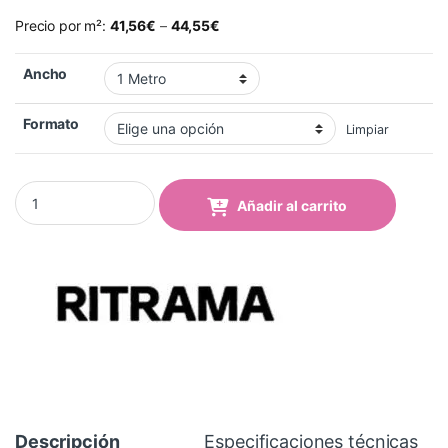
Precio por m²:
41,56
€
–
44,55
€
Ancho
Formato
Limpiar
Vinilo Fotoluminiscente RI-459 quantity
Añadir al carrito
Descripción
Especificaciones técnicas