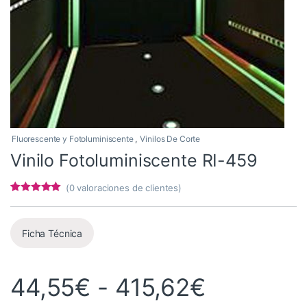
Fluorescente y Fotoluminiscente
,
Vinilos De Corte
Vinilo Fotoluminiscente RI-459
(
0
valoraciones de clientes)
Valorado con
4
5
de 5 en
base a
valoracione
Ficha Técnica
s de
clientes
Rango de
44,55
€
-
415,62
€