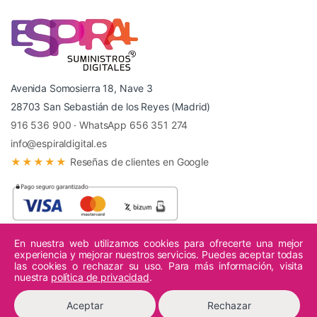
Avenida Somosierra 18, Nave 3
28703 San Sebastián de los Reyes (Madrid)
916 536 900
·
WhatsApp 656 351 274
info@espiraldigital.es
★★★★★
Reseñas de clientes en Google
En nuestra web utilizamos cookies para ofrecerte una mejor
experiencia y mejorar nuestros servicios. Puedes aceptar todas
© 2026 Espiral Digital - Todos los derechos reservados.
las cookies o rechazar su uso. Para más información, visita
nuestra
política de privacidad
.
Aceptar
Rechazar