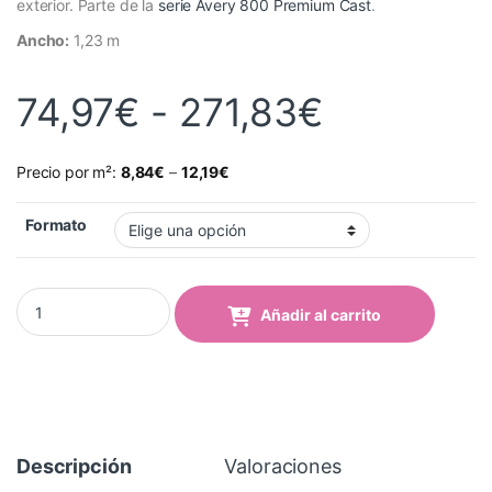
exterior. Parte de la
serie Avery 800 Premium Cast
.
Ancho:
1,23 m
Rango de
74,97
€
-
271,83
€
Precio por m²:
8,84
€
–
12,19
€
Formato
Vinilo Avery 800 Gris Medio (825 Medium Grey) quantity
Añadir al carrito
Descripción
Valoraciones