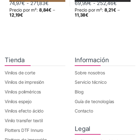
Rango de precios: desde 74,97€ hasta
Rango de 
74,97
€
-
271,83
€
69,99
€
-
252,46
€
Precio por m²:
8,84
€
–
Precio por m²:
8,21
€
–
Este producto tiene múltiples variantes. Las opciones se pueden 
Este producto tiene múltiples va
12,19
€
11,38
€
Tienda
Información
Vinilos de corte
Sobre nosotros
Vinilos de impresión
Servicio técnico
Vinilos poliméricos
Blog
Vinilos espejo
Guía de tecnologías
Vinilos efecto ácido
Contacto
Vinilo transfer textil
Legal
Plotters DTF Innuro
Plotters de impresión