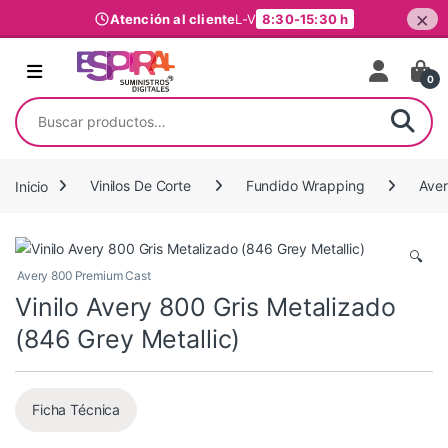
×
Atención al cliente
L-V
8:30-15:30 h
Ir al contenido
0
Buscar por:
Inicio
Vinilos De Corte
Fundido Wrapping
Ave
🔍
Avery 800 Premium Cast
Vinilo Avery 800 Gris Metalizado
(846 Grey Metallic)
Ficha Técnica