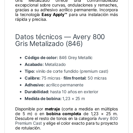
Gris Metalizado ofrece una conformabilidad
excepcional sobre curvas, ondulaciones y remaches,
gracias a su adhesivo acrílico permanente. Incorpora
la tecnología
Easy Apply™
para una instalación más
rápida y precisa.
Datos técnicos — Avery 800
Gris Metalizado (846)
Código de color:
846 Grey Metallic
Acabado:
Metalizado
Tipo:
vinilo de corte fundido (premium cast)
Calibre:
75 micras ·
film frontal:
50 micras
Adhesivo:
acrílico permanente
Durabilidad:
hasta 10 años en exterior
Medida de bobina:
1,23 × 25 m
Disponible por
metraje
(corte a medida en múltiplos
de 5 m) o en
bobina completa
de 1,23 × 25 m.
Descubre el resto de tonos en la categoría
Avery 800
Premium Cast
y elige el color exacto para tu proyecto
de rotulación.