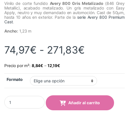
Vinilo de corte fundido
Avery 800 Gris Metalizado
(846 Grey
Metallic), acabado metalizado. Un gris metalizado con Easy
Apply, neutro y muy demandado en automoción. Cast de 50µm,
hasta 10 años en exterior. Parte de la
serie Avery 800 Premium
Cast
.
Ancho:
1,23 m
Rango de
74,97
€
-
271,83
€
Precio por m²:
8,84
€
–
12,19
€
Formato
Vinilo Avery 800 Gris Metalizado (846 Grey Metallic) quantity
Añadir al carrito