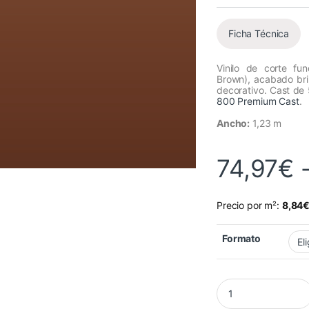
Ficha Técnica
Vinilo de corte fu
Brown), acabado bril
decorativo. Cast de 
800 Premium Cast
.
Ancho:
1,23 m
74,97
€
Precio por m²:
8,84
Formato
Vinilo Avery 800 M