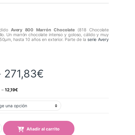
ndido
Avery 800 Marrón Chocolate
(818 Chocolate
lo. Un marrón chocolate intenso y goloso, cálido y muy
50µm, hasta 10 años en exterior. Parte de la
serie Avery
Rango de precios:
-
271,83
€
€
–
12,19
€
arrón Chocolate (818 Chocolate Brown) quantity
Añadir al carrito