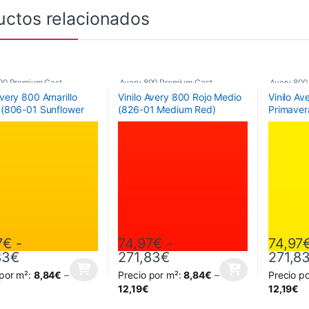
uctos relacionados
00 Premium Cast
Avery 800 Premium Cast
Avery 800
Avery 800 Amarillo
Vinilo Avery 800 Rojo Medio
Vinilo Av
l (806-01 Sunflower
(826-01 Medium Red)
Primaver
Yellow)
7
€
-
74,97
€
-
74,97
Rango de precios: desde 74,97€ hasta 271,8
Rango de precios: de
83
€
271,83
€
271,8
 por m²:
8,84
€
–
Precio por m²:
8,84
€
–
Precio p
oducto tiene múltiples variantes. Las opciones se pueden elegir en la
Este producto tiene múltiples variantes. L
Este prod
12,19
€
12,19
€