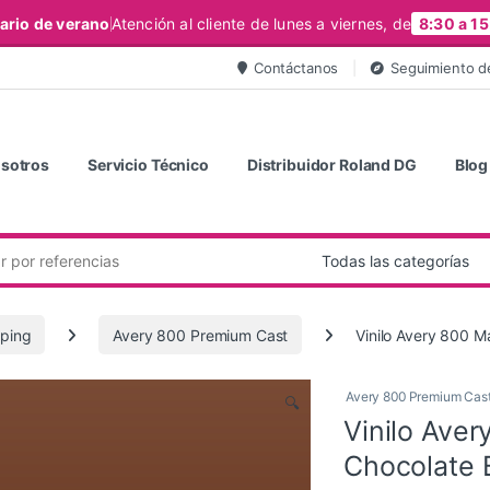
ario de verano
Atención al cliente de lunes a viernes, de
8:30 a 15
Contáctanos
Seguimiento d
sotros
Servicio Técnico
Distribuidor Roland DG
Blog
ping
Avery 800 Premium Cast
Vinilo Avery 800 M
Avery 800 Premium Cas
🔍
Vinilo Ave
Chocolate 