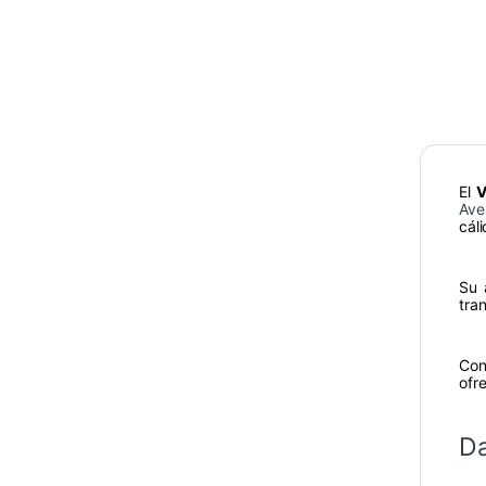
El
V
Ave
cál
Su 
tra
Con
ofr
Da