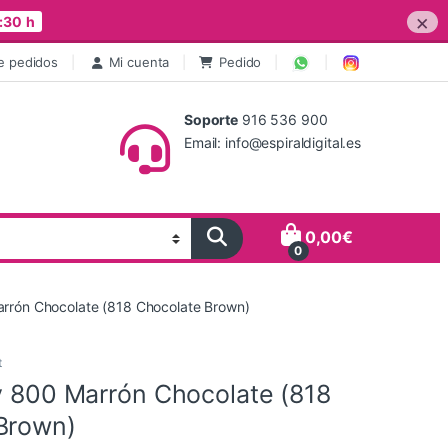
×
:30 h
e pedidos
Mi cuenta
Pedido
Soporte
916 536 900
Email: info@espiraldigital.es
0,00
€
0
arrón Chocolate (818 Chocolate Brown)
t
ry 800 Marrón Chocolate (818
Brown)