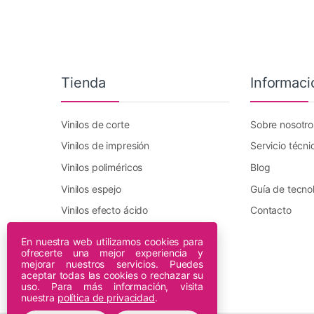
Tienda
Informaci
Vinilos de corte
Sobre nosotro
Vinilos de impresión
Servicio técni
Vinilos poliméricos
Blog
Vinilos espejo
Guía de tecno
Vinilos efecto ácido
Contacto
Vinilo transfer textil
En nuestra web utilizamos cookies para
ofrecerte una mejor experiencia y
Plotters DTF Innuro
mejorar nuestros servicios. Puedes
Plotters de impresión
aceptar todas las cookies o rechazar su
uso. Para más información, visita
nuestra
política de privacidad
.