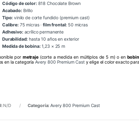
Código de color:
818 Chocolate Brown
Acabado:
Brillo
Tipo:
vinilo de corte fundido (premium cast)
Calibre:
75 micras ·
film frontal:
50 micras
Adhesivo:
acrílico permanente
Durabilidad:
hasta 10 años en exterior
Medida de bobina:
1,23 × 25 m
ponible por
metraje
(corte a medida en múltiplos de 5 m) o en
bobin
os en la categoría
Avery 800 Premium Cast
y elige el color exacto par
U:
N/D
Categoría:
Avery 800 Premium Cast