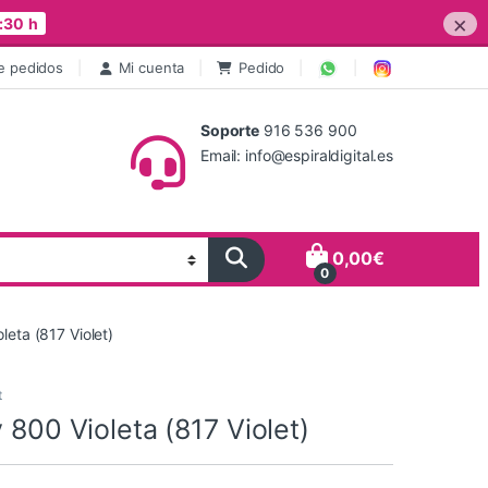
×
:30 h
e pedidos
Mi cuenta
Pedido
Soporte
916 536 900
Email: info@espiraldigital.es
0,00
€
0
leta (817 Violet)
t
y 800 Violeta (817 Violet)