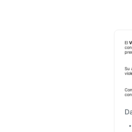
El
V
con
pre
Su 
vio
Con
con
Da