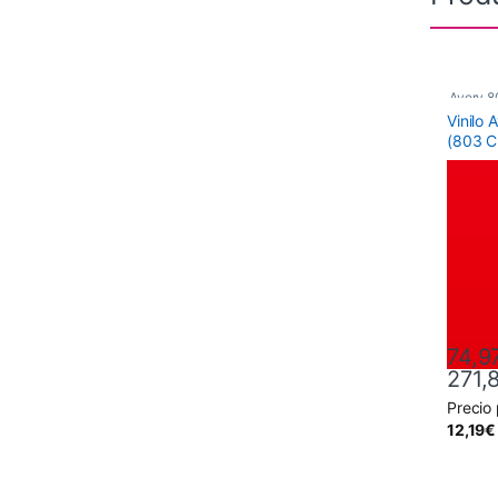
Avery 8
Vinilo
(803 C
74,9
271,
Precio
Este pr
12,19
€