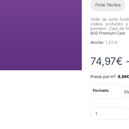
Ficha Técnica
Vinilo de corte fun
violeta profundo y
premium. Cast de 50
800 Premium Cast
.
Ancho:
1,23 m
74,97
€
Precio por m²:
8,84
Formato
Vinilo Avery 800 Vio