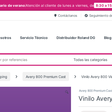
ario de verano
Atención al cliente de lunes a viernes, de
8:30 a 15
Contáctanos
Seguimiento d
sotros
Servicio Técnico
Distribuidor Roland DG
Blog
ping
Avery 800 Premium Cast
Vinilo Avery 800 Vio
Avery 800 Premium Cas
🔍
Vinilo Aver