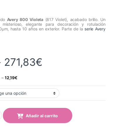
dido
Avery 800 Violeta
(817 Violet), acabado brillo. Un
 misterioso, elegante para decoración y rotulación
µm, hasta 10 años en exterior. Parte de la
serie Avery
Rango de precios:
-
271,83
€
€
–
12,19
€
leta (817 Violet) quantity
Añadir al carrito