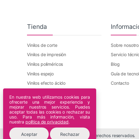
Tienda
Informaci
Vinilos de corte
Sobre nosotro
Vinilos de impresión
Servicio técni
Vinilos poliméricos
Blog
Vinilos espejo
Guía de tecno
Vinilos efecto ácido
Contacto
Vinilo transfer textil
En nuestra web utilizamos cookies para
ofrecerte una mejor experiencia y
Plotters DTF Innuro
mejorar nuestros servicios. Puedes
Plotters de impresión
aceptar todas las cookies o rechazar su
uso. Para más información, visita
nuestra
política de privacidad
.
Aceptar
Rechazar
© 2026 Espiral Digital - Todos los derechos reservados.