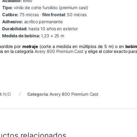
Acabado:
Brillo
Tipo:
vinilo de corte fundido (premium cast)
Calibre:
75 micras ·
film frontal:
50 micras
Adhesivo:
acrílico permanente
Durabilidad:
hasta 10 años en exterior
Medida de bobina:
1,23 × 25 m
ponible por
metraje
(corte a medida en múltiplos de 5 m) o en
bobin
os en la categoría
Avery 800 Premium Cast
y elige el color exacto par
U:
N/D
Categoría:
Avery 800 Premium Cast
uctos relacionados