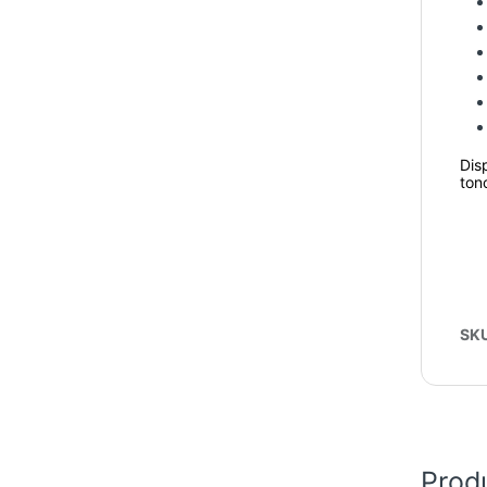
Dis
ton
SK
Prod