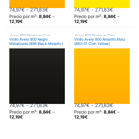
Rango de precios: desde 74,97€ hasta
Rango de p
74,97
€
-
271,83
€
74,97
€
-
271,83
€
Precio por m²:
8,84
€
–
Precio por m²:
8,84
€
–
Este producto tiene múltiples variantes. Las opciones se pueden 
Este producto tiene múltiples va
12,19
€
12,19
€
Avery 800 Premium Cast
Avery 800 Premium Cast
Vinilo Avery 800 Negro
Vinilo Avery 800 Amarillo Maíz
Metalizado (896 Black Metallic)
(860-01 Corn Yellow)
Rango de precios: desde 74,97€ hasta
Rango de p
74,97
€
-
271,83
€
74,97
€
-
271,83
€
Precio por m²:
8,84
€
–
Precio por m²:
8,84
€
–
Este producto tiene múltiples variantes. Las opciones se pueden 
Este producto tiene múltiples va
12,19
€
12,19
€