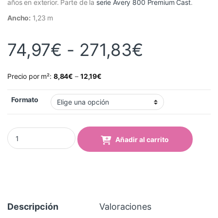
años en exterior. Parte de la
serie Avery 800 Premium Cast
.
Ancho:
1,23 m
Rango de
74,97
€
-
271,83
€
Precio por m²:
8,84
€
–
12,19
€
Formato
Vinilo Avery 800 Verde Bosque (811 Forest Green) quantity
Añadir al carrito
Descripción
Valoraciones