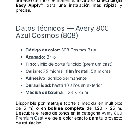
adhesivo acrílico permanente. Incorpora la tecnología
Easy Apply™
para una instalación más rápida y
precisa.
Datos técnicos — Avery 800
Azul Cosmos (808)
Código de color:
808 Cosmos Blue
Acabado:
Brillo
Tipo:
vinilo de corte fundido (premium cast)
Calibre:
75 micras ·
film frontal:
50 micras
Adhesivo:
acrílico permanente
Durabilidad:
hasta 10 años en exterior
Medida de bobina:
1,23 × 25 m
Disponible por
metraje
(corte a medida en múltiplos
de 5 m) o en
bobina completa
de 1,23 × 25 m.
Descubre el resto de tonos en la categoría
Avery 800
Premium Cast
y elige el color exacto para tu proyecto
de rotulación.