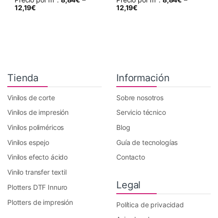
Este producto tiene múltiples variantes. Las opciones se pueden 
Este producto tiene múltiples va
12,19
€
12,19
€
Tienda
Información
Vinilos de corte
Sobre nosotros
Vinilos de impresión
Servicio técnico
Vinilos poliméricos
Blog
Vinilos espejo
Guía de tecnologías
Vinilos efecto ácido
Contacto
Vinilo transfer textil
Legal
Plotters DTF Innuro
Plotters de impresión
Política de privacidad