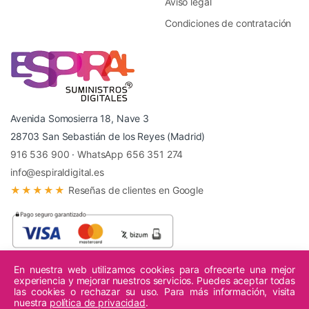
Aviso legal
Condiciones de contratación
Avenida Somosierra 18, Nave 3
28703 San Sebastián de los Reyes (Madrid)
916 536 900
·
WhatsApp 656 351 274
info@espiraldigital.es
★★★★★
Reseñas de clientes en Google
En nuestra web utilizamos cookies para ofrecerte una mejor
experiencia y mejorar nuestros servicios. Puedes aceptar todas
© 2026 Espiral Digital - Todos los derechos reservados.
las cookies o rechazar su uso. Para más información, visita
nuestra
política de privacidad
.