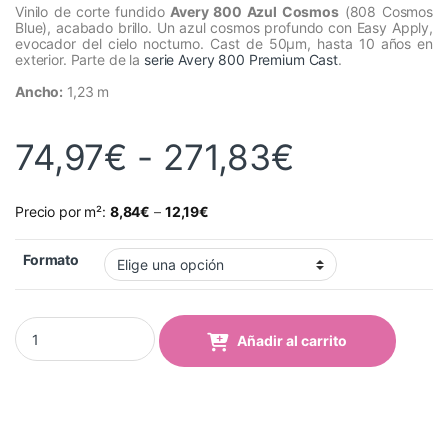
Vinilo de corte fundido
Avery 800 Azul Cosmos
(808 Cosmos
Blue), acabado brillo. Un azul cosmos profundo con Easy Apply,
evocador del cielo nocturno. Cast de 50µm, hasta 10 años en
exterior. Parte de la
serie Avery 800 Premium Cast
.
Ancho:
1,23 m
Rango de
74,97
€
-
271,83
€
Precio por m²:
8,84
€
–
12,19
€
Formato
Vinilo Avery 800 Azul Cosmos (808 Cosmos Blue) quantity
Añadir al carrito