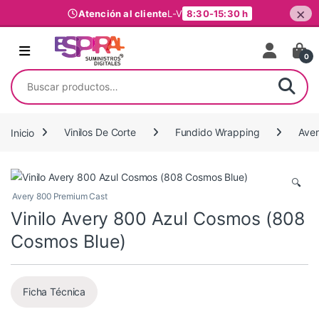
×
Atención al cliente
L-V
8:30-15:30 h
Ir al contenido
0
Buscar por:
Inicio
Vinilos De Corte
Fundido Wrapping
Ave
🔍
Avery 800 Premium Cast
Vinilo Avery 800 Azul Cosmos (808
Cosmos Blue)
Ficha Técnica