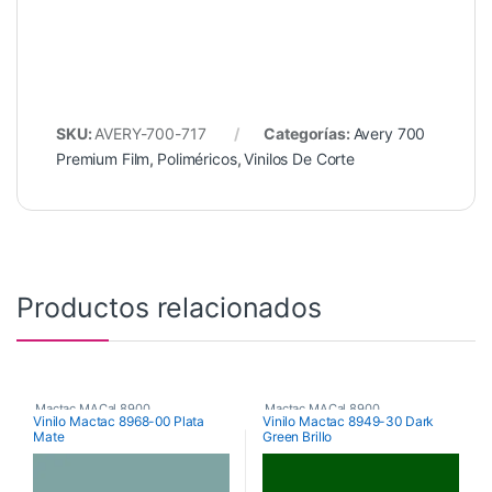
SKU:
AVERY-700-717
Categorías:
Avery 700
Premium Film
,
Poliméricos
,
Vinilos De Corte
Productos relacionados
Mactac MACal 8900
,
Mactac MACal 8900
,
Vinilo Mactac 8968-00 Plata
Vinilo Mactac 8949-30 Dark
Mate
Green Brillo
Monoméricos
,
Vinilos De Corte
Monoméricos
,
Vinilos De Corte