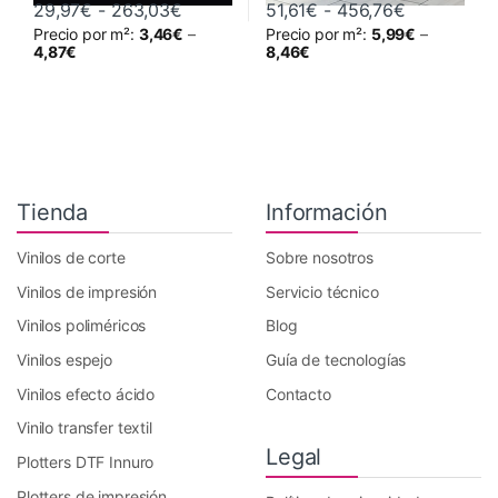
Rango de precios: desde 29,97€ hast
Rango de p
29,97
€
-
263,03
€
51,61
€
-
456,76
€
Precio por m²:
3,46
€
–
Precio por m²:
5,99
€
–
Este producto tiene múltiples variantes. Las opciones se pueden 
Este producto tiene múltiples va
4,87
€
8,46
€
Tienda
Información
Vinilos de corte
Sobre nosotros
Vinilos de impresión
Servicio técnico
Vinilos poliméricos
Blog
Vinilos espejo
Guía de tecnologías
Vinilos efecto ácido
Contacto
Vinilo transfer textil
Legal
Plotters DTF Innuro
Plotters de impresión