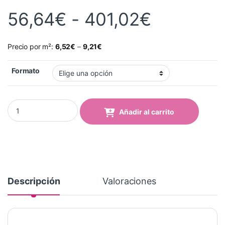
Rango de
56,64
€
-
401,02
€
Precio por m²:
6,52
€
–
9,21
€
Formato
Vinilo Avery 700 Violeta (717 Violet) quantity
Añadir al carrito
Descripción
Valoraciones