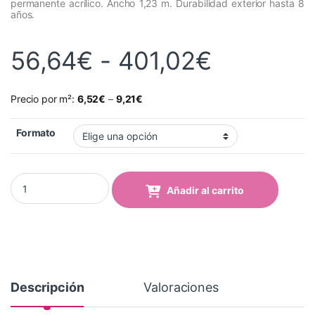
permanente acrílico. Ancho 1,23 m. Durabilidad exterior hasta 8
años.
Rango de
56,64
€
-
401,02
€
Precio por m²:
6,52
€
–
9,21
€
Formato
Vinilo Avery 700 Verde Pastel Mate (755-05 Pastel Green Matt) q
Añadir al carrito
Descripción
Valoraciones