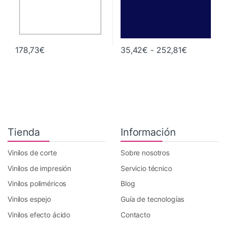
Rango de 
178,73
€
35,42
€
-
252,81
€
Este producto tiene múltiples va
Tienda
Información
Vinilos de corte
Sobre nosotros
Vinilos de impresión
Servicio técnico
Vinilos poliméricos
Blog
Vinilos espejo
Guía de tecnologías
Vinilos efecto ácido
Contacto