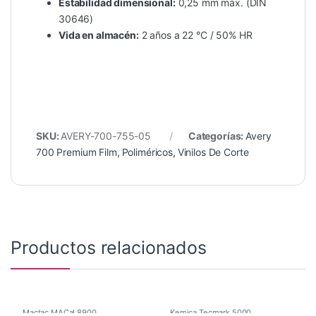
Estabilidad dimensional:
0,25 mm máx. (DIN
30646)
Vida en almacén:
2 años a 22 °C / 50% HR
SKU:
AVERY-700-755-05
Categorías:
Avery
700 Premium Film
,
Poliméricos
,
Vinilos De Corte
Productos relacionados
Mactac MACal 8900
,
Kemica Tecmark 5000
,