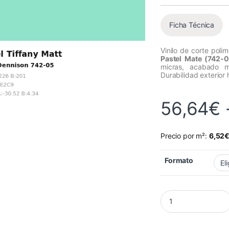
Ficha Técnica
Vinilo de corte poli
Pastel Mate (742-0
micras, acabado m
Durabilidad exterior 
56,64
€
Precio por m²:
6,52
Formato
Vinilo Avery 700 Tif