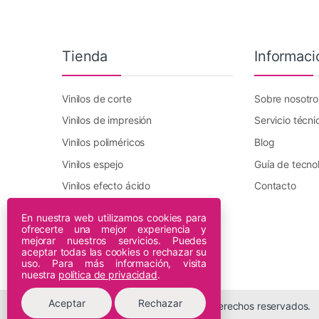
Tienda
Informaci
Vinilos de corte
Sobre nosotro
Vinilos de impresión
Servicio técni
Vinilos poliméricos
Blog
Vinilos espejo
Guía de tecno
Vinilos efecto ácido
Contacto
Vinilo transfer textil
En nuestra web utilizamos cookies para
ofrecerte una mejor experiencia y
Plotters DTF Innuro
mejorar nuestros servicios. Puedes
Plotters de impresión
aceptar todas las cookies o rechazar su
uso. Para más información, visita
nuestra
política de privacidad
.
Aceptar
Rechazar
© 2026 Espiral Digital - Todos los derechos reservados.