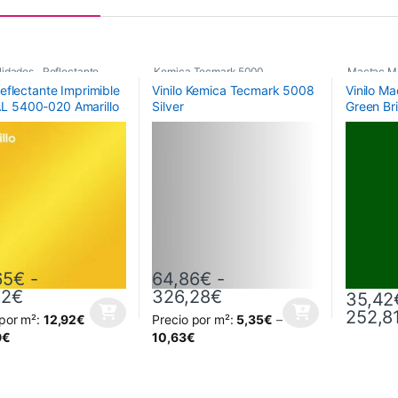
lidades
,
Reflectante
,
Kemica Tecmark 5000
,
Mactac M
Reflectante Imprimible
Vinilo Kemica Tecmark 5008
Vinilo M
De Corte
Poliméricos
,
Vinilos De Corte
Monoméri
 5400-020 Amarillo
Silver
Green Bri
65
€
-
64,86
€
-
Rango de precios: desde 128,65€ hasta 788,
Rango de precios: d
12
€
326,28
€
35,42
252,8
 por m²:
12,92
€
Precio por m²:
5,35
€
–
oducto tiene múltiples variantes. Las opciones se pueden elegir en la
Este producto tiene múltiples variantes. L
Este prod
9
€
10,63
€