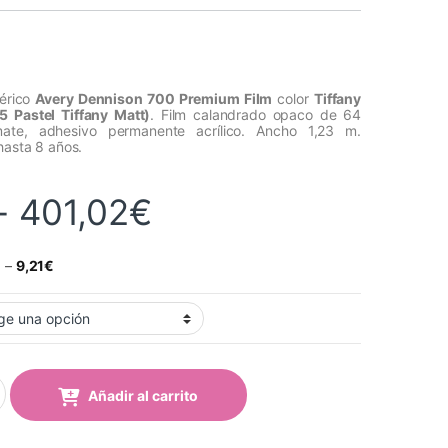
mérico
Avery Dennison 700 Premium Film
color
Tiffany
5 Pastel Tiffany Matt)
. Film calandrado opaco de 64
ate, adhesivo permanente acrílico. Ancho 1,23 m.
hasta 8 años.
Rango de precios
-
401,02
€
€
–
9,21
€
fany Pastel Mate (742-05 Pastel Tiffany Matt) quantity
Añadir al carrito