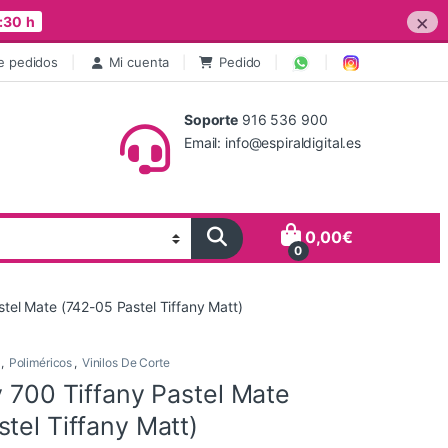
×
:30 h
e pedidos
Mi cuenta
Pedido
Soporte
916 536 900
Email: info@espiraldigital.es
0,00
€
0
stel Mate (742-05 Pastel Tiffany Matt)
,
Poliméricos
,
Vinilos De Corte
y 700 Tiffany Pastel Mate
tel Tiffany Matt)