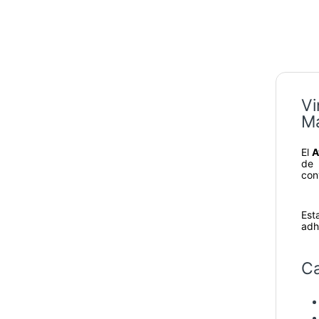
Vi
Ma
El
A
de 
con
Est
adh
Ca