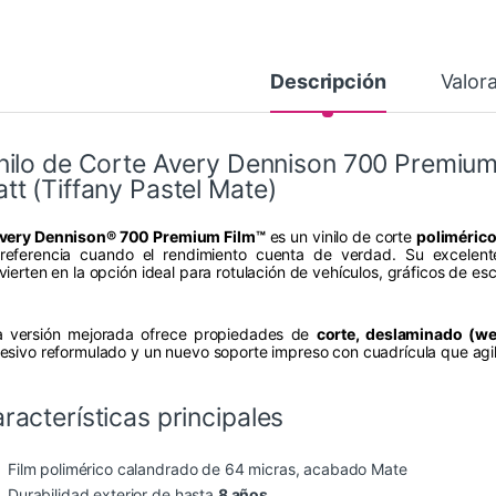
Descripción
Valor
nilo de Corte Avery Dennison 700 Premium 
tt (Tiffany Pastel Mate)
very Dennison® 700 Premium Film™
es un vinilo de corte
poliméric
referencia cuando el rendimiento cuenta de verdad. Su excelente
vierten en la opción ideal para rotulación de vehículos, gráficos de es
a versión mejorada ofrece propiedades de
corte, deslaminado (we
esivo reformulado y un nuevo soporte impreso con cuadrícula que agil
racterísticas principales
Film polimérico calandrado de 64 micras, acabado Mate
Durabilidad exterior de hasta
8 años