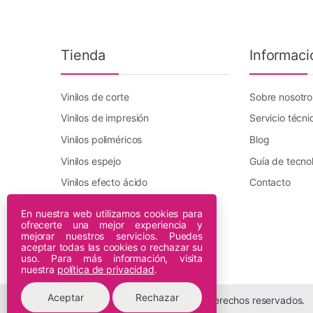
Tienda
Informaci
Vinilos de corte
Sobre nosotro
Vinilos de impresión
Servicio técni
Vinilos poliméricos
Blog
Vinilos espejo
Guía de tecno
Vinilos efecto ácido
Contacto
Vinilo transfer textil
En nuestra web utilizamos cookies para
ofrecerte una mejor experiencia y
Plotters DTF Innuro
mejorar nuestros servicios. Puedes
Plotters de impresión
aceptar todas las cookies o rechazar su
uso. Para más información, visita
nuestra
política de privacidad
.
Aceptar
Rechazar
© 2026 Espiral Digital - Todos los derechos reservados.