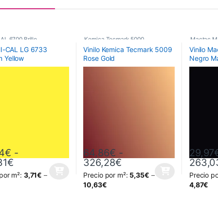
AL 6700 Brillo
,
Kemica Tecmark 5000
,
Mactac M
 HI-CAL LG 6733
Vinilo Kemica Tecmark 5009
Vinilo M
icos
,
Vinilos De Corte
Poliméricos
,
Vinilos De Corte
Monoméri
 Yellow
Rose Gold
Negro M
4
€
-
64,86
€
-
29,97
Rango de precios: desde 30,44€ hasta 226,
Rango de precios: d
31
€
326,28
€
263,0
 por m²:
3,71
€
–
Precio por m²:
5,35
€
–
Precio p
oducto tiene múltiples variantes. Las opciones se pueden elegir en la
Este producto tiene múltiples variantes. L
Este prod
10,63
€
4,87
€