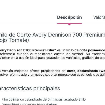
Descripción
Valor
nilo de Corte Avery Dennison 700 Premiu
ojo Tomate)
very Dennison® 700 Premium Film™
es un vinilo de corte
poliméric
referencia cuando el rendimiento cuenta de verdad. Su excelente
vierten en la opción ideal para rotulación de vehículos, gráficos de es
a versión mejorada ofrece propiedades de
corte, deslaminado (we
esivo reformulado y un nuevo soporte impreso con cuadrícula que agil
racterísticas principales
Film polimérico calandrado de 64 micras, acabado Brillo
Durabilidad exterior de hasta
8 años