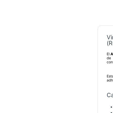
Vi
(R
El
A
de 
con
Est
adh
Ca