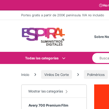
Hor
Ir al contenido
Portes gratis a partir de 200€ peninsula. IVA no incluido
Sobre No
Buscar:
Todas las categorías
Inicio
Vinilos De Corte
Poliméricos
Mostrar las categorías
Avery 700 Premium Film