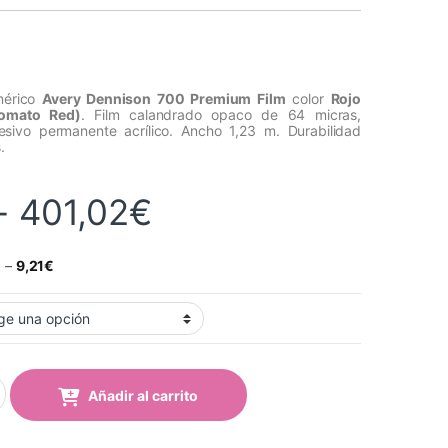
imérico
Avery Dennison 700 Premium Film
color
Rojo
omato Red)
. Film calandrado opaco de 64 micras,
esivo permanente acrílico. Ancho 1,23 m. Durabilidad
.
Rango de precios
-
401,02
€
€
–
9,21
€
jo Tomate (748-02 Tomato Red) quantity
Añadir al carrito