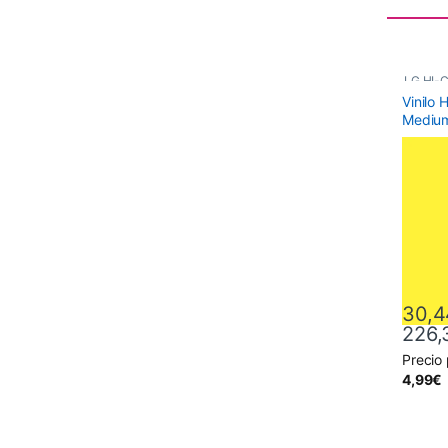
LG HI-C
Vinilo
Polimér
Medium
30,4
226,
Precio
Este pr
4,99
€