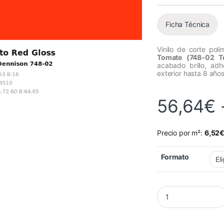
Ficha Técnica
Vinilo de corte pol
Tomate (748-02 T
acabado brillo, adh
exterior hasta 8 años
56,64
€
Precio por m²:
6,52
Formato
Vinilo Avery 700 Ro