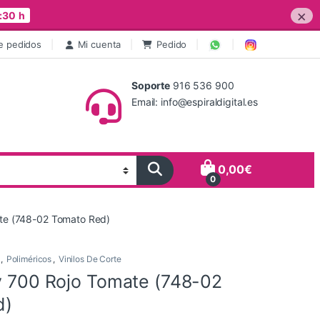
×
:30 h
e pedidos
Mi cuenta
Pedido
Soporte
916 536 900
Email: info@espiraldigital.es
0,00
€
0
ate (748-02 Tomato Red)
,
Poliméricos
,
Vinilos De Corte
ry 700 Rojo Tomate (748-02
d)