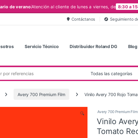
ario de verano
Atención al cliente de lunes a viernes, de
8:30 a 15
Contáctanos
Seguimiento d
sotros
Servicio Técnico
Distribuidor Roland DG
Blog
Avery 700 Premium Film
Vinilo Avery 700 Rojo Tom
Avery 700 Premium Film
🔍
Vinilo Ave
Tomato Re