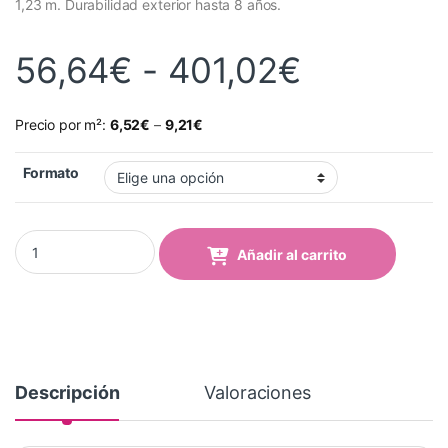
1,23 m. Durabilidad exterior hasta 8 años.
Rango de
56,64
€
-
401,02
€
Precio por m²:
6,52
€
–
9,21
€
Formato
Vinilo Avery 700 Rojo Sangre (765 Blood Red) quantity
Añadir al carrito
Descripción
Valoraciones