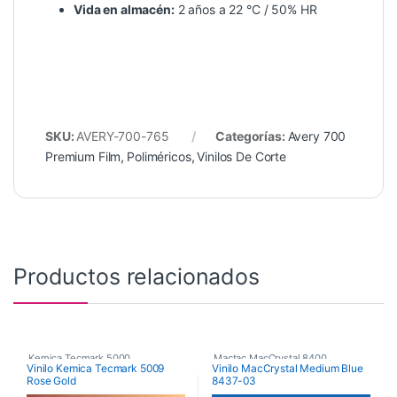
Vida en almacén:
2 años a 22 °C / 50% HR
SKU:
AVERY-700-765
Categorías:
Avery 700
Premium Film
,
Poliméricos
,
Vinilos De Corte
Productos relacionados
Kemica Tecmark 5000
,
Mactac MacCrystal 8400
,
Vinilo Kemica Tecmark 5009
Vinilo MacCrystal Medium Blue
Rose Gold
8437-03
Poliméricos
,
Vinilos De Corte
Vinilos De Corte
,