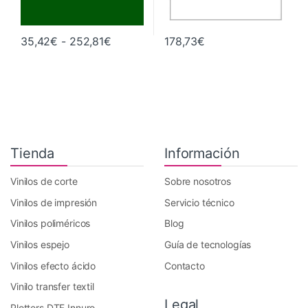
Rango de precios: desde 35,42€ hast
35,42
€
-
252,81
€
178,73
€
Este producto tiene múltiples variantes. Las opciones se pueden 
Tienda
Información
Vinilos de corte
Sobre nosotros
Vinilos de impresión
Servicio técnico
Vinilos poliméricos
Blog
Vinilos espejo
Guía de tecnologías
Vinilos efecto ácido
Contacto
Vinilo transfer textil
Legal
Plotters DTF Innuro